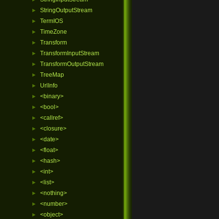
StringOutputStream
►
TermIOS
►
TimeZone
►
Transform
►
TransformInputStream
►
TransformOutputStream
►
TreeMap
►
UrlInfo
►
<binary>
►
<bool>
►
<callref>
►
<closure>
►
<date>
►
<float>
►
<hash>
►
<int>
►
<list>
►
<nothing>
►
<number>
►
<object>
►