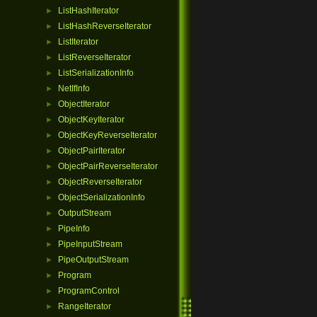
ListHashIterator
►
ListHashReverseIterator
►
ListIterator
►
ListReverseIterator
►
ListSerializationInfo
►
NetIfInfo
►
ObjectIterator
►
ObjectKeyIterator
►
ObjectKeyReverseIterator
►
ObjectPairIterator
►
ObjectPairReverseIterator
►
ObjectReverseIterator
►
ObjectSerializationInfo
►
OutputStream
►
PipeInfo
►
PipeInputStream
►
PipeOutputStream
►
Program
►
ProgramControl
►
RangeIterator
►