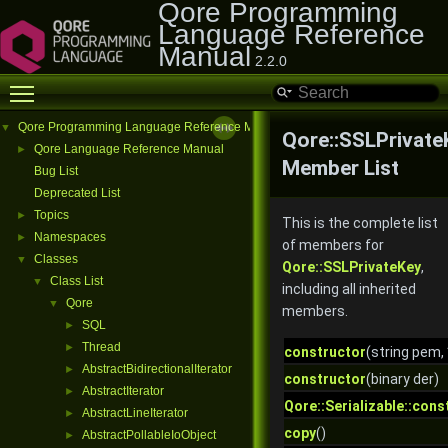
Qore Programming
Language Reference
Manual
2.2.0
Toggle main menu visibility
Qore Programming Language Reference Manual
▼
Qore::SSLPrivate
Qore Language Reference Manual
►
Member List
Bug List
Deprecated List
Topics
►
This is the complete list
Namespaces
►
of members for
Classes
▼
Qore::SSLPrivateKey
,
Class List
▼
including all inherited
Qore
▼
members.
SQL
►
Thread
►
constructor
(string pem,
AbstractBidirectionalIterator
►
constructor
(binary der)
AbstractIterator
►
Qore::Serializable::cons
AbstractLineIterator
►
copy
()
AbstractPollableIoObject
►