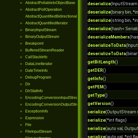
AbstractPollableIoObjectBase
►
deserialize
(InputStream 
AbstractPollOperation
►
deserialize
(binary bin, *i
AbstractQuantifiedBidirectionalIterator
deserialize
(string bin, *i
AbstractQuantifiedIterator
►
deserialize
(hash< Seriali
BinaryInputStream
►
BinaryOutputStream
deserializeMembers
(ha
►
Breakpoint
►
deserializeToData
(Input
BufferedStreamReader
►
deserializeToData
(binar
CallStackInfo
►
getBitLength
()
DataLineIterator
►
getDER
()
DateTimeInfo
►
DebugProgram
►
getInfo
()
Dir
►
getPEM
()
DirStatInfo
►
getType
()
EncodingConversionInputStream
►
getVersion
()
EncodingConversionOutputStream
►
ExceptionInfo
►
serialize
(OutputStream s
Expression
►
serialize
(*int flags)
File
►
serialize
(auto val, Outpu
FileInputStream
►
serialize
(auto val, *int fl