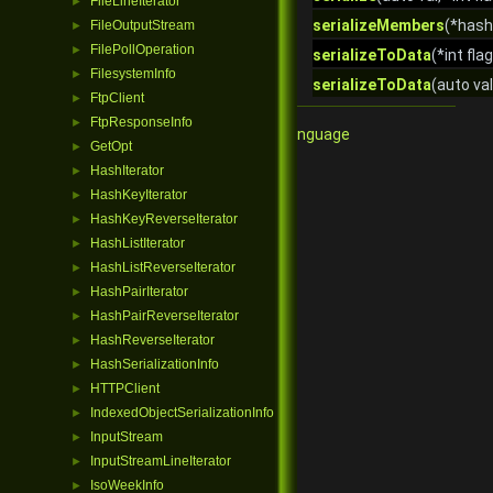
FileLineIterator
►
serializeMembers
(*hash
FileOutputStream
►
FilePollOperation
►
serializeToData
(*int fla
FilesystemInfo
►
serializeToData
(auto val
FtpClient
►
FtpResponseInfo
►
Qore Programming Language
GetOpt
►
HashIterator
►
HashKeyIterator
►
HashKeyReverseIterator
►
HashListIterator
►
HashListReverseIterator
►
HashPairIterator
►
HashPairReverseIterator
►
HashReverseIterator
►
HashSerializationInfo
►
HTTPClient
►
IndexedObjectSerializationInfo
►
InputStream
►
InputStreamLineIterator
►
IsoWeekInfo
►