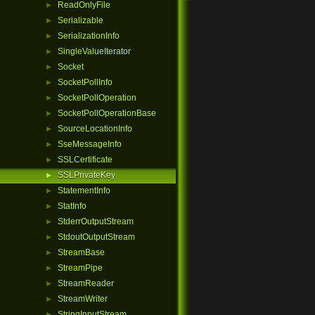
ReadOnlyFile
►
Serializable
►
SerializationInfo
►
SingleValueIterator
►
Socket
►
SocketPollInfo
►
SocketPollOperation
►
SocketPollOperationBase
►
SourceLocationInfo
►
SseMessageInfo
►
SSLCertificate
►
SSLPrivateKey
►
StatementInfo
►
StatInfo
►
StderrOutputStream
►
StdoutOutputStream
►
StreamBase
►
StreamPipe
►
StreamReader
►
StreamWriter
►
StringInputStream
►