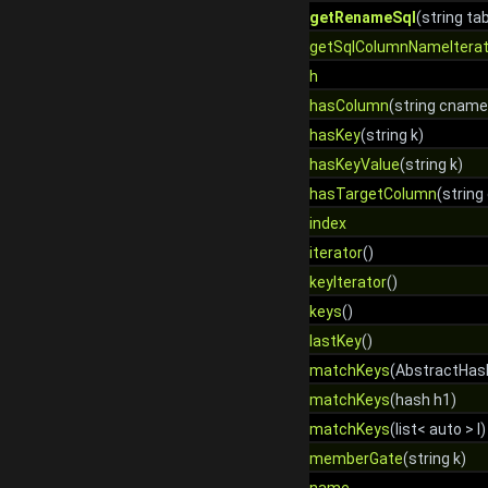
getRenameSql
(string t
getSqlColumnNameIterat
h
hasColumn
(string cname
hasKey
(string k)
hasKeyValue
(string k)
hasTargetColumn
(string 
index
iterator
()
keyIterator
()
keys
()
lastKey
()
matchKeys
(AbstractHas
matchKeys
(hash h1)
matchKeys
(list< auto > l)
memberGate
(string k)