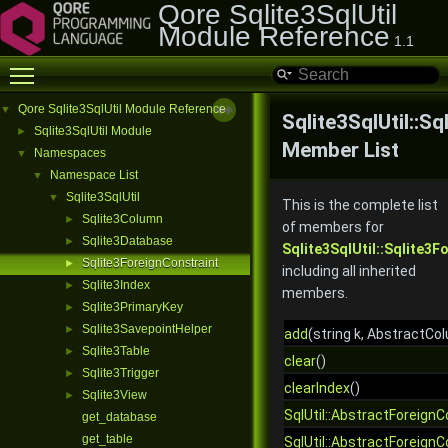
Qore Sqlite3SqlUtil
Module Reference
1.1
Toggle main menu visibility
Qore Sqlite3SqlUtil Module Reference
▼
Sqlite3SqlUtil::S
Sqlite3SqlUtil Module
►
Member List
Namespaces
▼
Namespace List
▼
Sqlite3SqlUtil
▼
This is the complete list
Sqlite3Column
►
of members for
Sqlite3Database
►
Sqlite3SqlUtil::Sqlite3F
Sqlite3ForeignConstraint
►
including all inherited
Sqlite3Index
►
members.
Sqlite3PrimaryKey
►
Sqlite3SavepointHelper
►
add
(string k, AbstractCo
Sqlite3Table
►
clear
()
Sqlite3Trigger
►
clearIndex
()
Sqlite3View
►
SqlUtil::AbstractForeignC
get_database
get_table
SqlUtil::AbstractForeignC