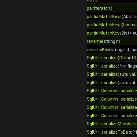
name
pairIterator
()
partialMatchKeys
(Abstra
partialMatchKeys
(hash< 
partialMatchKeys
(list< au
rename
(string n)
renameKey
(string old_n
SqlUtil::serialize
(OutputSt
SqlUtil::serialize
(*int flag
SqlUtil::serialize
(auto val
SqlUtil::serialize
(auto val, 
SqlUtil::Columns::serialize
SqlUtil::Columns::serialize
SqlUtil::Columns::serialize
SqlUtil::Columns::serialize
SqlUtil::serializeMembers
SqlUtil::serializeToData
(*