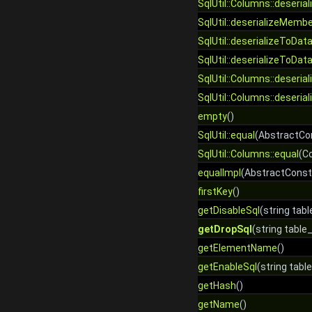
SqlUtil::Columns::deserial
SqlUtil::deserializeMemb
SqlUtil::deserializeToDat
SqlUtil::deserializeToDat
SqlUtil::Columns::deseria
SqlUtil::Columns::deseria
empty
()
SqlUtil::equal
(AbstractCon
SqlUtil::Columns::equal
(C
equalImpl
(AbstractConst
firstKey
()
getDisableSql
(string tab
getDropSql
(string tabl
getElementName
()
getEnableSql
(string tab
getHash
()
getName
()