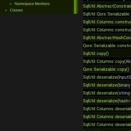
Namespace Members
►
SqlUtil::AbstractConstrai
Classes
►
SqlUtil::Qore::Serializable
SqlUtil::Columns::constru
SqlUtil::Columns::constru
SqlUtil::AbstractHashCon
Qore::Serializable::constr
SqlUtil::copy
()
SqlUtil::Columns::copy
(Ab
Qore::Serializable::copy
()
SqlUtil::deserialize
(InputS
SqlUtil::deserialize
(binary 
SqlUtil::deserialize
(string 
SqlUtil::deserialize
(hash< 
SqlUtil::Columns::deserial
SqlUtil::Columns::deserial
SqlUtil::Columns::deserial