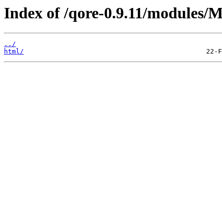
Index of /qore-0.9.11/modules/
../
html/