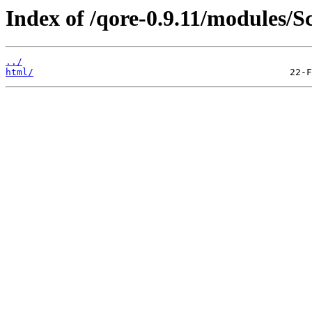
Index of /qore-0.9.11/modules/
../
html/