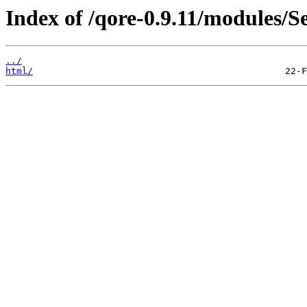
Index of /qore-0.9.11/modules/
../
html/