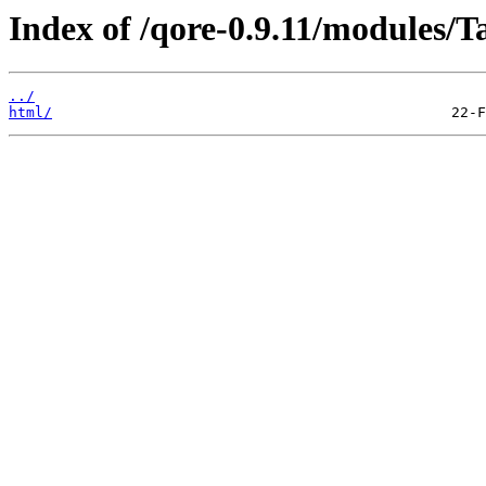
Index of /qore-0.9.11/modules/
../
html/