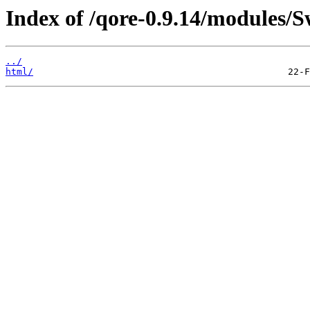
Index of /qore-0.9.14/modules/
../
html/