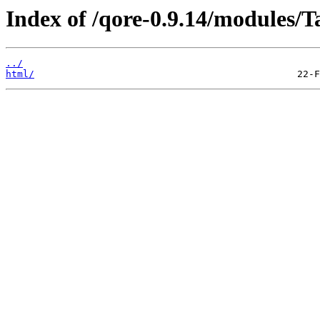
Index of /qore-0.9.14/modules/
../
html/