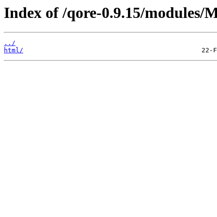
Index of /qore-0.9.15/modules/
../
html/