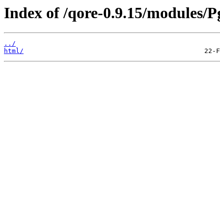
Index of /qore-0.9.15/modules/P
../
html/