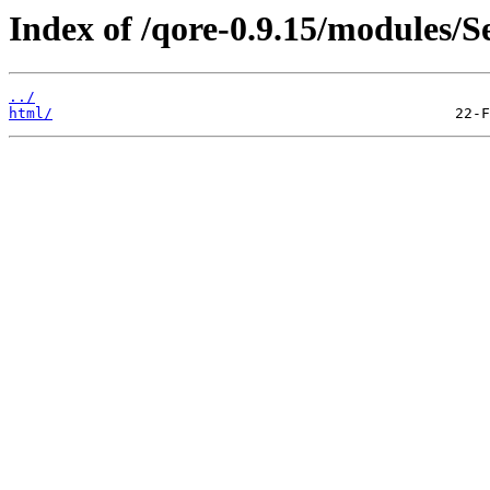
Index of /qore-0.9.15/modules/
../
html/