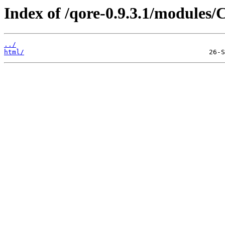
Index of /qore-0.9.3.1/modules/
../
html/