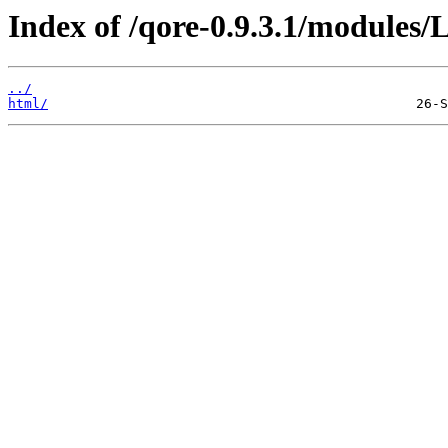
Index of /qore-0.9.3.1/modules/
../
html/