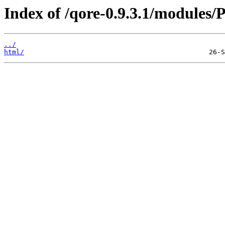
Index of /qore-0.9.3.1/modules/
../
html/