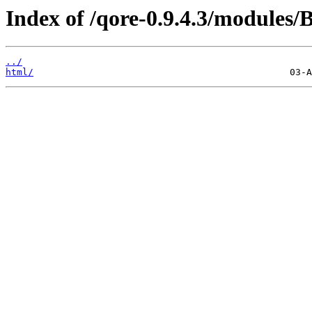
Index of /qore-0.9.4.3/modules/
../
html/