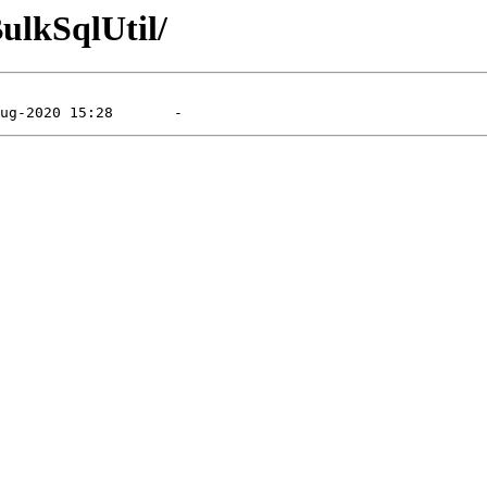
BulkSqlUtil/