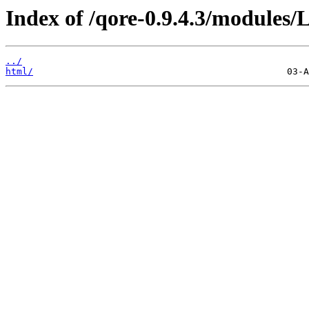
Index of /qore-0.9.4.3/modules/
../
html/