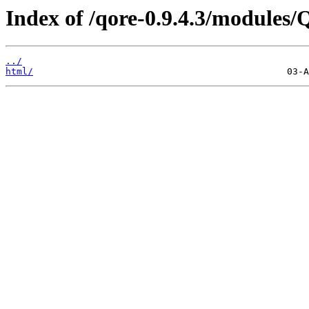
Index of /qore-0.9.4.3/modules/
../
html/