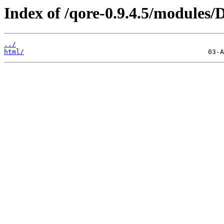
Index of /qore-0.9.4.5/modules/D
../
html/