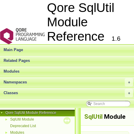
Qore SqlUtil
Module
Reference
1.6
Main Page
Related Pages
Modules
Namespaces
+
Classes
+
Qore SqlUtil Module Reference
▼
SqlUtil
Module
SqlUtil Module
►
Deprecated List
Modules
►