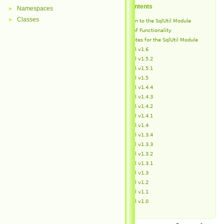
Table of Contents
Namespaces
►
Classes
►
Introduction to the SqlUtil Module
Overview of Functionality
Release Notes for the SqlUtil Module
SqlUtil v1.6
SqlUtil v1.5.2
SqlUtil v1.5.1
SqlUtil v1.5
SqlUtil v1.4.4
SqlUtil v1.4.3
SqlUtil v1.4.2
SqlUtil v1.4.1
SqlUtil v1.4
SqlUtil v1.3.4
SqlUtil v1.3.3
SqlUtil v1.3.2
SqlUtil v1.3.1
SqlUtil v1.3
SqlUtil v1.2
SqlUtil v1.1
SqlUtil v1.0