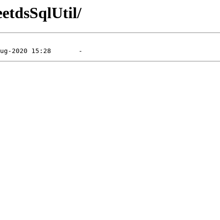
eetdsSqlUtil/