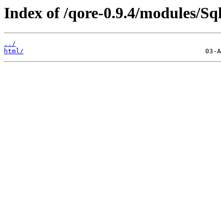
Index of /qore-0.9.4/modules/Sql
../
html/