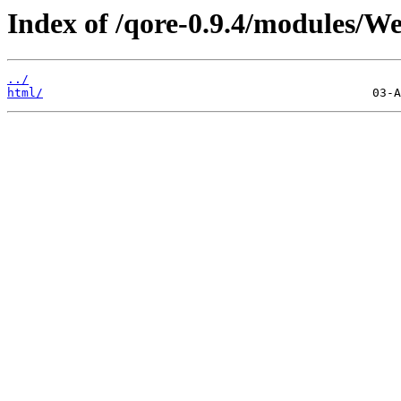
Index of /qore-0.9.4/modules/W
../
html/