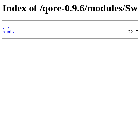
Index of /qore-0.9.6/modules/S
../
html/