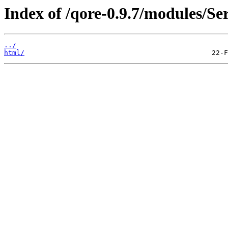
Index of /qore-0.9.7/modules/S
../
html/