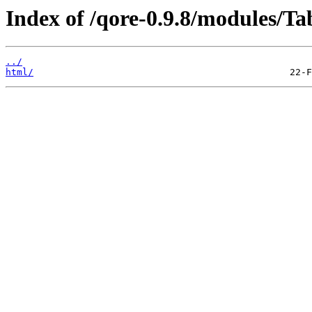
Index of /qore-0.9.8/modules/T
../
html/