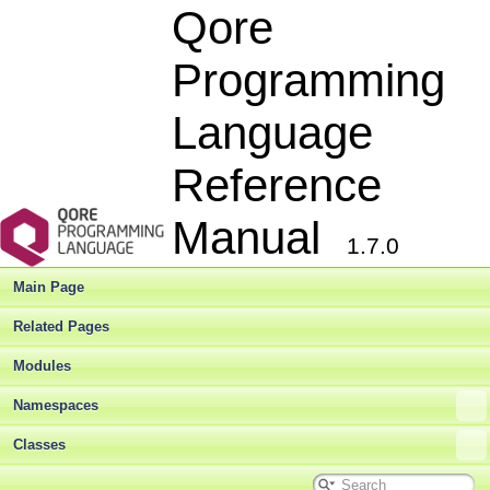
Qore
Programming
Language
Reference
Manual
1.7.0
Main Page
Related Pages
Modules
Namespaces
Classes