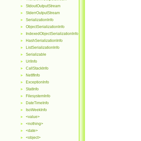
StdoutOutputStream
►
StderrOutputStream
►
SerializationInfo
►
ObjectSerializationInfo
►
IndexedObjectSerializationInfo
►
HashSerializationInfo
►
ListSerializationInfo
►
Serializable
►
UrlInfo
►
CallStackInfo
►
NetIfInfo
►
ExceptionInfo
►
StatInfo
►
FilesystemInfo
►
DateTimeInfo
►
IsoWeekInfo
►
<value>
►
<nothing>
►
<date>
►
<object>
►