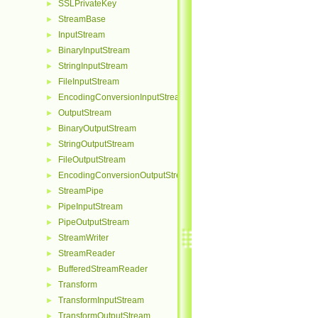
SSLPrivateKey
►
StreamBase
►
InputStream
►
BinaryInputStream
►
StringInputStream
►
FileInputStream
►
EncodingConversionInputStream
►
OutputStream
►
BinaryOutputStream
►
StringOutputStream
►
FileOutputStream
►
EncodingConversionOutputStream
►
StreamPipe
►
PipeInputStream
►
PipeOutputStream
►
StreamWriter
►
StreamReader
►
BufferedStreamReader
►
Transform
►
TransformInputStream
►
TransformOutputStream
►