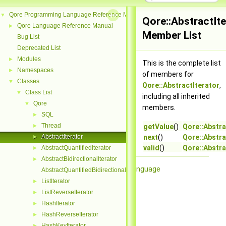
Qore Programming Language Reference Manual
▼
Qore::AbstractIte
Qore Language Reference Manual
►
Member List
Bug List
Deprecated List
Modules
►
This is the complete list
Namespaces
►
of members for
Classes
▼
Qore::AbstractIterator
,
Class List
▼
including all inherited
Qore
▼
members.
SQL
►
Thread
►
getValue
()
Qore::Abstra
AbstractIterator
next
()
Qore::Abstra
►
valid
()
Qore::Abstra
AbstractQuantifiedIterator
►
AbstractBidirectionalIterator
►
Qore Programming Language
AbstractQuantifiedBidirectionalIterator
ListIterator
►
ListReverseIterator
►
HashIterator
►
HashReverseIterator
►
HashKeyIterator
►