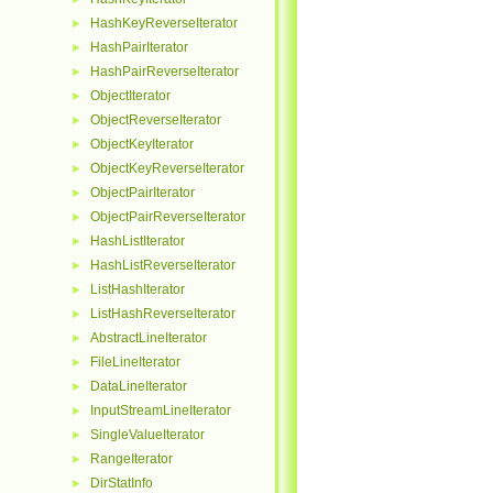
HashKeyReverseIterator
►
HashPairIterator
►
HashPairReverseIterator
►
ObjectIterator
►
ObjectReverseIterator
►
ObjectKeyIterator
►
ObjectKeyReverseIterator
►
ObjectPairIterator
►
ObjectPairReverseIterator
►
HashListIterator
►
HashListReverseIterator
►
ListHashIterator
►
ListHashReverseIterator
►
AbstractLineIterator
►
FileLineIterator
►
DataLineIterator
►
InputStreamLineIterator
►
SingleValueIterator
►
RangeIterator
►
DirStatInfo
►