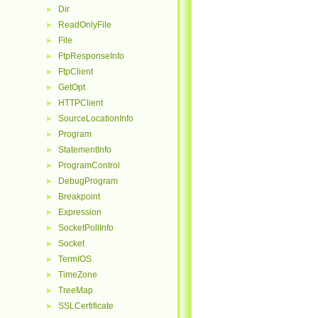
Dir
►
ReadOnlyFile
►
File
►
FtpResponseInfo
►
FtpClient
►
GetOpt
►
HTTPClient
►
SourceLocationInfo
►
Program
►
StatementInfo
►
ProgramControl
►
DebugProgram
►
Breakpoint
►
Expression
►
SocketPollInfo
►
Socket
►
TermIOS
►
TimeZone
►
TreeMap
►
SSLCertificate
►