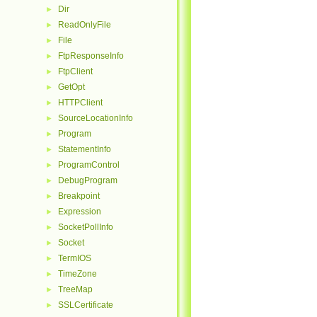
Dir
►
ReadOnlyFile
►
File
►
FtpResponseInfo
►
FtpClient
►
GetOpt
►
HTTPClient
►
SourceLocationInfo
►
Program
►
StatementInfo
►
ProgramControl
►
DebugProgram
►
Breakpoint
►
Expression
►
SocketPollInfo
►
Socket
►
TermIOS
►
TimeZone
►
TreeMap
►
SSLCertificate
►