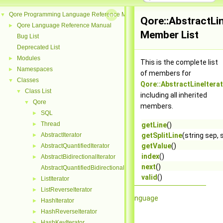
Qore Programming Language Reference Manual
▼
Qore::AbstractLin
Qore Language Reference Manual
►
Member List
Bug List
Deprecated List
Modules
►
This is the complete list
Namespaces
►
of members for
Classes
▼
Qore::AbstractLineItera
Class List
▼
including all inherited
Qore
▼
members.
SQL
►
Thread
►
getLine
()
AbstractIterator
getSplitLine
(string sep, 
►
getValue
()
AbstractQuantifiedIterator
►
index
()
AbstractBidirectionalIterator
►
next
()
AbstractQuantifiedBidirectionalIterator
valid
()
ListIterator
►
ListReverseIterator
►
Qore Programming Language
HashIterator
►
HashReverseIterator
►
HashKeyIterator
►