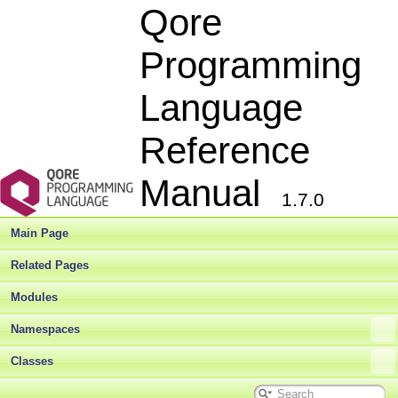
Qore
Programming
Language
Reference
Manual
1.7.0
Main Page
Related Pages
Modules
Namespaces
Classes