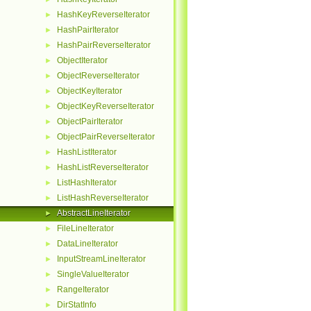
HashKeyReverseIterator
►
HashPairIterator
►
HashPairReverseIterator
►
ObjectIterator
►
ObjectReverseIterator
►
ObjectKeyIterator
►
ObjectKeyReverseIterator
►
ObjectPairIterator
►
ObjectPairReverseIterator
►
HashListIterator
►
HashListReverseIterator
►
ListHashIterator
►
ListHashReverseIterator
►
AbstractLineIterator
►
FileLineIterator
►
DataLineIterator
►
InputStreamLineIterator
►
SingleValueIterator
►
RangeIterator
►
DirStatInfo
►