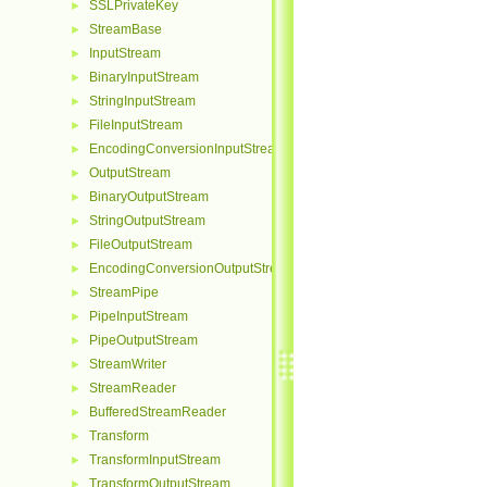
SSLPrivateKey
►
StreamBase
►
InputStream
►
BinaryInputStream
►
StringInputStream
►
FileInputStream
►
EncodingConversionInputStream
►
OutputStream
►
BinaryOutputStream
►
StringOutputStream
►
FileOutputStream
►
EncodingConversionOutputStream
►
StreamPipe
►
PipeInputStream
►
PipeOutputStream
►
StreamWriter
►
StreamReader
►
BufferedStreamReader
►
Transform
►
TransformInputStream
►
TransformOutputStream
►