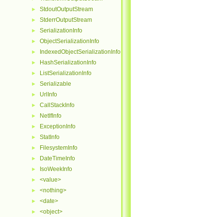
StdoutOutputStream
►
StderrOutputStream
►
SerializationInfo
►
ObjectSerializationInfo
►
IndexedObjectSerializationInfo
►
HashSerializationInfo
►
ListSerializationInfo
►
Serializable
►
UrlInfo
►
CallStackInfo
►
NetIfInfo
►
ExceptionInfo
►
StatInfo
►
FilesystemInfo
►
DateTimeInfo
►
IsoWeekInfo
►
<value>
►
<nothing>
►
<date>
►
<object>
►