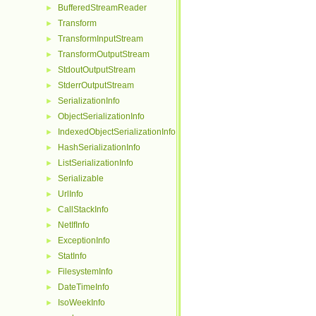
BufferedStreamReader
►
Transform
►
TransformInputStream
►
TransformOutputStream
►
StdoutOutputStream
►
StderrOutputStream
►
SerializationInfo
►
ObjectSerializationInfo
►
IndexedObjectSerializationInfo
►
HashSerializationInfo
►
ListSerializationInfo
►
Serializable
►
UrlInfo
►
CallStackInfo
►
NetIfInfo
►
ExceptionInfo
►
StatInfo
►
FilesystemInfo
►
DateTimeInfo
►
IsoWeekInfo
►