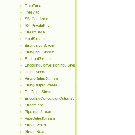
TimeZone
►
TreeMap
►
SSLCertificate
►
SSLPrivateKey
►
StreamBase
►
InputStream
►
BinaryInputStream
►
StringInputStream
►
FileInputStream
►
EncodingConversionInputStream
►
OutputStream
►
BinaryOutputStream
►
StringOutputStream
►
FileOutputStream
►
EncodingConversionOutputStream
►
StreamPipe
►
PipeInputStream
►
PipeOutputStream
►
StreamWriter
►
StreamReader
►