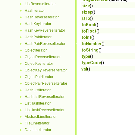
ListReverseIterator
►
size
()
HashIterator
►
sizep
()
HashReverseIterator
►
strp
()
HashKeyIterator
►
toBool
()
HashKeyReverseIterator
►
toFloat
()
HashPairIterator
toInt
()
►
toNumber
()
HashPairReverseIterator
►
toString
()
ObjectIterator
►
type
()
ObjectReverseIterator
►
typeCode
()
ObjectKeyIterator
►
val
()
ObjectKeyReverseIterator
►
ObjectPairIterator
►
ObjectPairReverseIterator
►
HashListIterator
►
HashListReverseIterator
►
ListHashIterator
►
ListHashReverseIterator
►
AbstractLineIterator
►
FileLineIterator
►
DataLineIterator
►