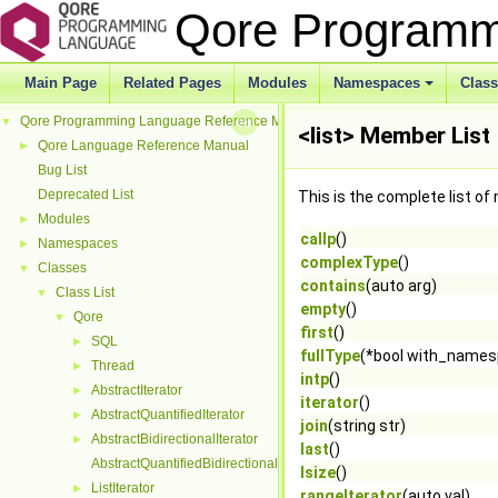
Qore Programm
Main Page
Related Pages
Modules
Namespaces
Clas
Qore Programming Language Reference Manual
▼
<list> Member List
Qore Language Reference Manual
►
Bug List
Deprecated List
This is the complete list o
Modules
►
callp
()
Namespaces
►
complexType
()
Classes
▼
contains
(auto arg)
Class List
▼
empty
()
Qore
▼
first
()
SQL
►
fullType
(*bool with_name
Thread
►
intp
()
AbstractIterator
►
iterator
()
AbstractQuantifiedIterator
►
join
(string str)
AbstractBidirectionalIterator
►
last
()
AbstractQuantifiedBidirectionalIterator
lsize
()
ListIterator
►
rangeIterator
(auto val)