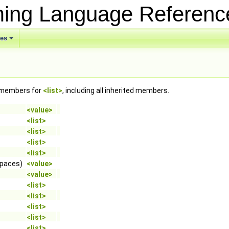
ing Language Referen
ses
f members for
<list>
, including all inherited members.
<value>
<list>
<list>
<list>
<list>
spaces)
<value>
<value>
<list>
<list>
<list>
<list>
<list>