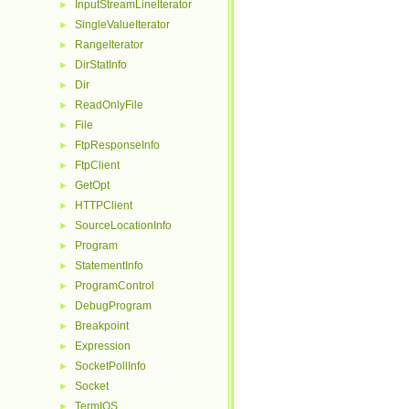
InputStreamLineIterator
►
SingleValueIterator
►
RangeIterator
►
DirStatInfo
►
Dir
►
ReadOnlyFile
►
File
►
FtpResponseInfo
►
FtpClient
►
GetOpt
►
HTTPClient
►
SourceLocationInfo
►
Program
►
StatementInfo
►
ProgramControl
►
DebugProgram
►
Breakpoint
►
Expression
►
SocketPollInfo
►
Socket
►
TermIOS
►