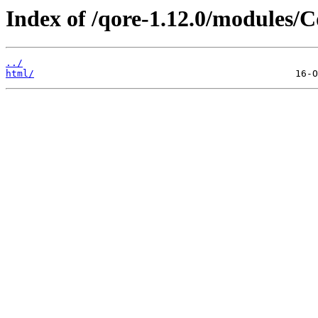
Index of /qore-1.12.0/modules/
../
html/