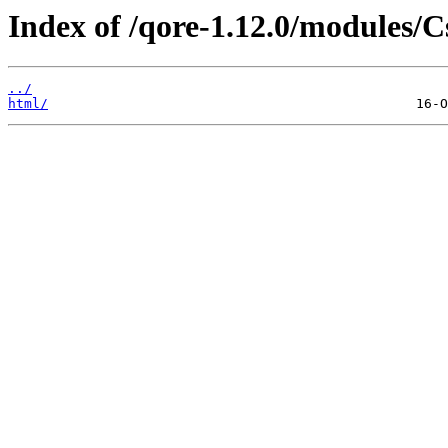
Index of /qore-1.12.0/modules/C
../
html/