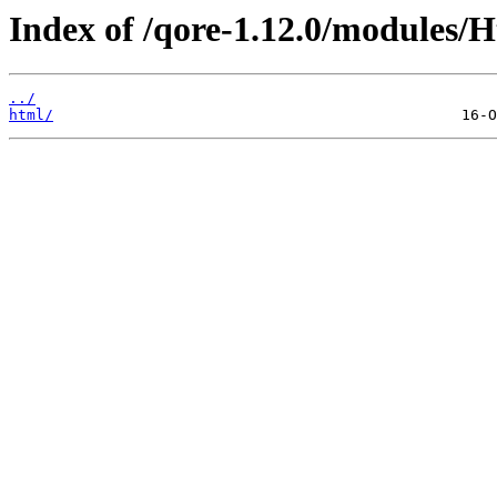
Index of /qore-1.12.0/modules/
../
html/