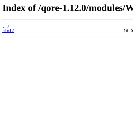
Index of /qore-1.12.0/modules/
../
html/