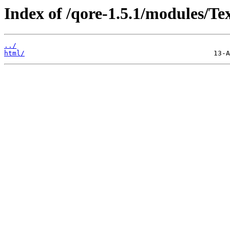
Index of /qore-1.5.1/modules/T
../
html/