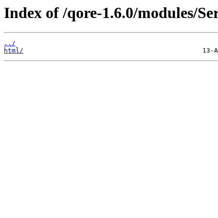
Index of /qore-1.6.0/modules/S
../
html/