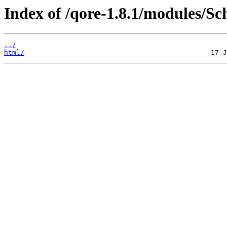
Index of /qore-1.8.1/modules/S
../
html/