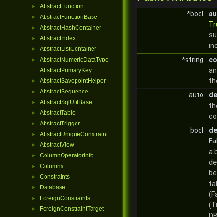
AbstractFunction
►
*bool
au
AbstractFunctionBase
►
Tr
AbstractHashContainer
►
su
AbstractIndex
►
in
AbstractListContainer
►
*string
c
AbstractNumericDataType
►
an
AbstractPrimaryKey
th
AbstractSavepointHelper
►
AbstractSequence
►
auto
de
AbstractSqlUtilBase
►
th
AbstractTable
►
co
AbstractTrigger
►
bool
de
AbstractUniqueConstraint
►
Fa
AbstractView
►
a 
ColumnOperatorInfo
►
de
Columns
►
be
Constraints
►
ta
Database
►
(F
ForeignConstraints
►
(T
ForeignConstraintTarget
►
DB