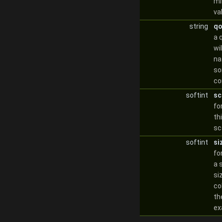
mi
va
string
qo
a 
wi
na
so
co
softint
sc
fo
th
sc
softint
si
fo
a 
si
co
th
ex