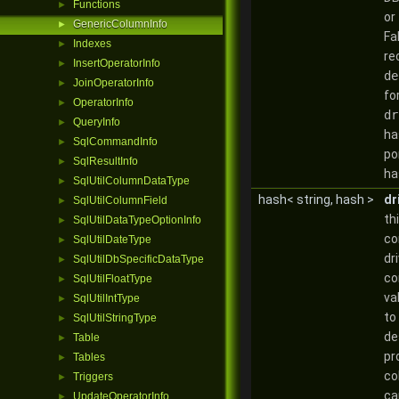
Functions
►
or
GenericColumnInfo
►
Fal
Indexes
►
re
InsertOperatorInfo
►
de
JoinOperatorInfo
►
fo
OperatorInfo
►
dr
QueryInfo
►
ha
SqlCommandInfo
►
po
SqlResultInfo
►
ha
SqlUtilColumnDataType
►
hash< string, hash >
dr
SqlUtilColumnField
►
th
SqlUtilDataTypeOptionInfo
►
co
SqlUtilDateType
►
dr
SqlUtilDbSpecificDataType
►
co
SqlUtilFloatType
►
va
SqlUtilIntType
►
to
SqlUtilStringType
►
de
Table
►
pr
Tables
►
co
Triggers
►
ca
UpdateOperatorInfo
►