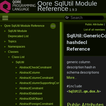
Qore SqlUtil Module
Reference
1.9.3
Toggle main menu visibility
Public Attributes
|
Qore SqlUtil Module Reference
▼
List of all members
SqlUtil Module
►
SqlUtil::Generic
Deprecated List
hashdecl
Topics
►
Namespaces
►
Reference
Classes
▼
Class List
▼
generic column
SqlUtil
▼
description hash in
AbstractCheckConstraint
►
schema descriptions
AbstractColumn
►
More...
AbstractColumnConstraint
►
AbstractColumnSupportingConstraint
►
#include
AbstractConstraint
►
<
SqlUtil.qm.dox.h
>
AbstractDatabase
►
AbstractDdlObject
►
Public Attributes
AbstractForeignConstraint
►