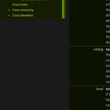
in
Class Index
th
Class Hierarchy
►
dr
Class Members
►
an
op
va
th
du
string
na
th
co
na
qo
th
us
bool
no
if
ha
co