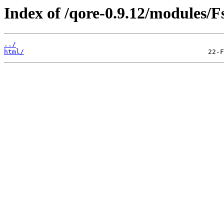
Index of /qore-0.9.12/modules/Fs
../
html/