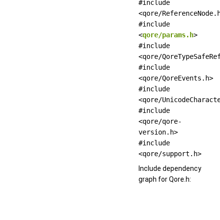
#include
<qore/ReferenceNode.
#include
<
qore/params.h
>
#include
<qore/QoreTypeSafeRe
#include
<qore/QoreEvents.h>
#include
<qore/UnicodeCharact
#include
<qore/qore-
version.h>
#include
<qore/support.h>
Include dependency
graph for Qore.h: