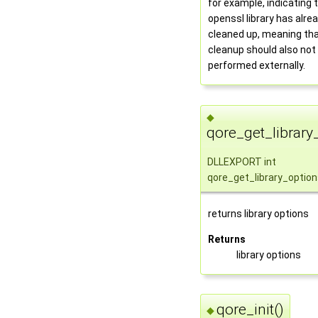
for example, indicating 
openssl library has alre
cleaned up, meaning tha
cleanup should also not
performed externally.
◆
qore_get_library
DLLEXPORT int
qore_get_library_optio
returns library options
Returns
library options
qore_init()
◆