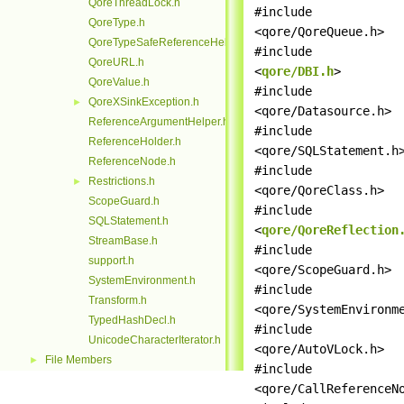
QoreThreadLock.h
#include
QoreType.h
<qore/QoreQueue.h>
QoreTypeSafeReferenceHelper.h
#include
QoreURL.h
<
qore/DBI.h
>
QoreValue.h
#include
QoreXSinkException.h
►
<qore/Datasource.h>
ReferenceArgumentHelper.h
#include
ReferenceHolder.h
<qore/SQLStatement.h
ReferenceNode.h
#include
Restrictions.h
►
<qore/QoreClass.h>
ScopeGuard.h
#include
SQLStatement.h
<
qore/QoreReflection
StreamBase.h
#include
support.h
<qore/ScopeGuard.h>
SystemEnvironment.h
#include
Transform.h
<qore/SystemEnvironm
TypedHashDecl.h
#include
UnicodeCharacterIterator.h
<qore/AutoVLock.h>
File Members
►
#include
<qore/CallReferenceN