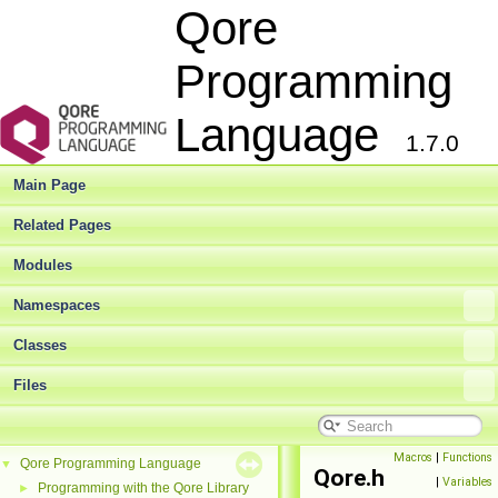
Qore
Programming
Language
1.7.0
Main Page
Related Pages
Modules
Namespaces
Classes
Files
Macros
|
Functions
Qore Programming Language
▼
Qore.h
|
Variables
Programming with the Qore Library
►