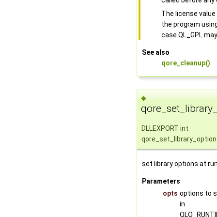
called before any 
The license valu
the program using
case QL_GPL may 
See also
qore_cleanup()
◆
qore_set_library
DLLEXPORT int
qore_set_library_optio
set library options at r
Parameters
opts
options to 
in
QLO_RUNT