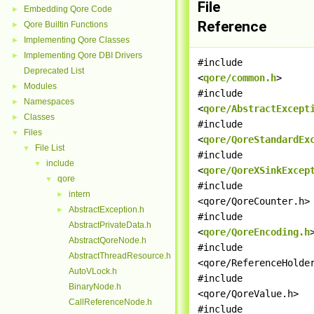
File
Embedding Qore Code
►
Reference
Qore Builtin Functions
►
Implementing Qore Classes
►
Implementing Qore DBI Drivers
►
#include
Deprecated List
<
qore/common.h
>
Modules
►
#include
Namespaces
►
<
qore/AbstractExcept
Classes
►
#include
Files
▼
<
qore/QoreStandardEx
File List
▼
#include
include
▼
<
qore/QoreXSinkExcep
qore
▼
#include
intern
►
<qore/QoreCounter.h>
AbstractException.h
►
#include
AbstractPrivateData.h
<
qore/QoreEncoding.h
AbstractQoreNode.h
#include
AbstractThreadResource.h
<qore/ReferenceHolde
AutoVLock.h
#include
BinaryNode.h
<qore/QoreValue.h>
CallReferenceNode.h
#include