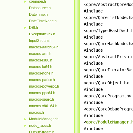
common.h
►
<qore/AbstractQoreNo
Datasource.h
#include
DateTime.h
<qore/QoreListNode.h
DateTimeNode.h
#include
DBI.h
►
<qore/TypedHashDecl.
ExceptionSink.h
#include
InputStream.h
<qore/QoreHashNode.h
macros-aarch64.h
#include
macros-arm.h
<qore/AbstractPrivat
macros-i386.h
#include
macros-ia64.h
<qore/QoreIteratorBa
macros-none.h
#include
macros-parisc.h
<qore/QoreObject.h>
macros-powerpc.h
#include
macros-ppc64.h
<qore/QoreProgram.h>
macros-sparc.h
#include
macros-x86_64.h
<qore/QoreDebugProgr
macros.h
#include
ModuleManager.h
►
<
qore/ModuleManager.
node_types.h
►
#include
OutputStream.h