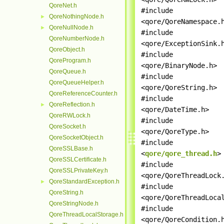
QoreNet.h
#include
QoreNothingNode.h
►
<qore/QoreNamespace.
QoreNullNode.h
►
#include
QoreNumberNode.h
<qore/ExceptionSink.
QoreObject.h
#include
QoreProgram.h
<qore/BinaryNode.h>
QoreQueue.h
#include
QoreQueueHelper.h
<qore/QoreString.h>
QoreReferenceCounter.h
#include
QoreReflection.h
►
<qore/DateTime.h>
QoreRWLock.h
#include
QoreSocket.h
<qore/QoreType.h>
QoreSocketObject.h
#include
QoreSSLBase.h
<
qore/qore_thread.h
>
QoreSSLCertificate.h
#include
QoreSSLPrivateKey.h
<qore/QoreThreadLock
QoreStandardException.h
►
#include
QoreString.h
<qore/QoreThreadLoca
QoreStringNode.h
#include
QoreThreadLocalStorage.h
<qore/QoreCondition.