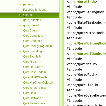
<
qore/QoreLib.h
>
params.h
►
#include
ParseOptionMap.h
<qore/QoreStringNode
Qore.h
►
#include
qore_bitopts.h
<qore/DateTimeNode.h
qore_thread.h
►
#include
QoreClass.h
<qore/QoreNumberNode
QoreCondition.h
#include
QoreCounter.h
<
qore/QoreNothingNod
QoreDebugProgram.h
#include
QoreEncoding.h
►
<
qore/QoreNullNode.h
QoreEvents.h
#include
QoreFile.h
<qore/QoreNet.h>
QoreFtpClient.h
#include
QoreHashNode.h
<qore/QoreURL.h>
QoreHTTPClient.h
#include
QoreHttpClientObject.h
<qore/QoreFile.h>
QoreIteratorBase.h
#include
QoreLib.h
►
<qore/QoreQueueHelpe
QoreListNode.h
#include
QoreNamespace.h
<qore/QoreRWLock.h>