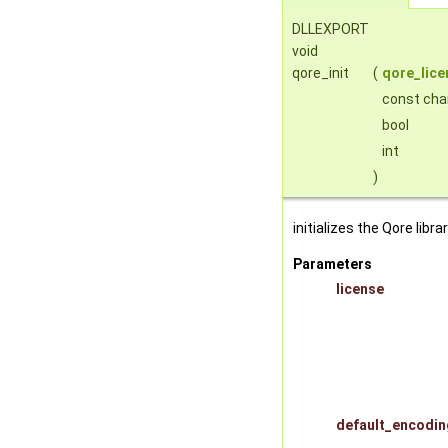
DLLEXPORT
void
qore_init
(
qore_lice
const cha
bool
int
)
initializes the Qore libra
Parameters
license
default_encodin