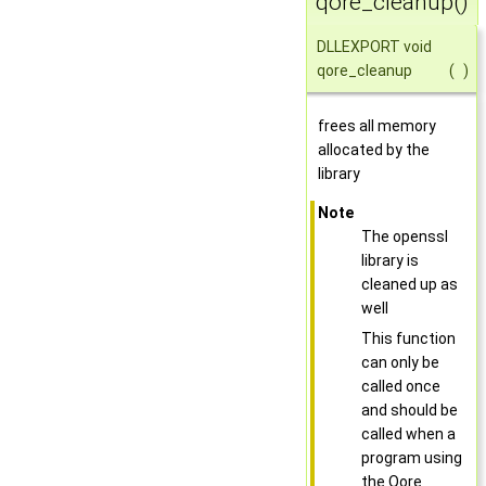
qore_cleanup()
DLLEXPORT void
qore_cleanup
(
)
frees all memory
allocated by the
library
Note
The openssl
library is
cleaned up as
well
This function
can only be
called once
and should be
called when a
program using
the Qore