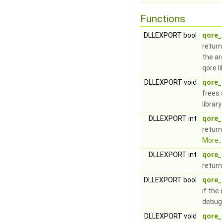
Functions
DLLEXPORT bool
qore_
returns
the ar
qore l
DLLEXPORT void
qore_
frees 
librar
DLLEXPORT int
qore_
return
More..
DLLEXPORT int
qore_
return
DLLEXPORT bool
qore_
if the
debug
DLLEXPORT void
qore_