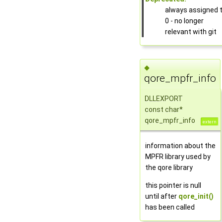
always assigned 
0 - no longer
relevant with git
◆
qore_mpfr_info
DLLEXPORT
const char*
qore_mpfr_info
extern
information about the
MPFR library used by
the qore library
this pointer is null
until after
qore_init()
has been called