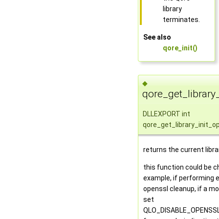
library
terminates.
See also
qore_init()
◆
qore_get_library_
DLLEXPORT int
qore_get_library_init_o
returns the current libr
this function could be c
example, if performing 
openssl cleanup, if a m
set
QLO_DISABLE_OPENSSL