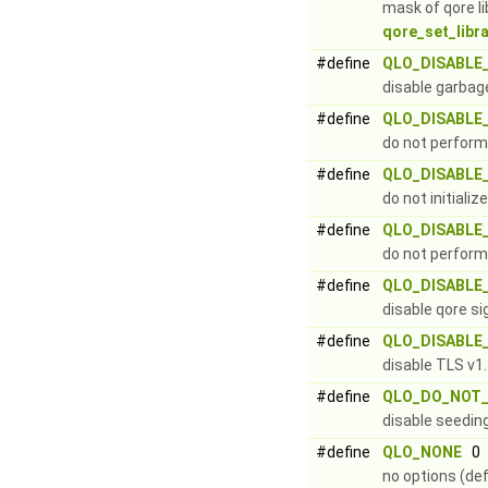
mask of qore li
qore_set_libr
#define
QLO_DISABLE
disable garbage
#define
QLO_DISABLE
do not perform 
#define
QLO_DISABLE
do not initialize
#define
QLO_DISABLE
do not perform 
#define
QLO_DISABLE
disable qore si
#define
QLO_DISABLE
disable TLS v1
#define
QLO_DO_NOT
disable seeding
#define
QLO_NONE
0
no options (def