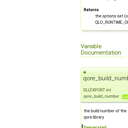
Returns
the options set (
QLO_RUNTIME_O
Variable
Documentation
◆
qore_build_num
DLLEXPORT int
qore_build_number
ext
the build number of the
qore library
Deprecated: