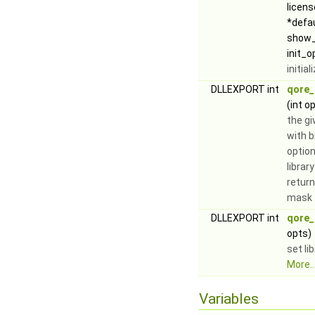
licen
*defa
show_
init_o
initia
DLLEXPORT int
qore_
(int o
the gi
with bi
option
librar
return
mask
DLLEXPORT int
qore_
opts)
set li
More..
Variables