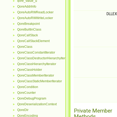
qore_value_u
►
QoreAddrInfo
►
QoreAutoRWReadLocker
►
DLLEX
QoreAutoRWWriteLocker
►
QoreBreakpoint
►
QoreBuiltinClass
►
QoreCallStack
►
QoreCallStackElement
►
QoreClass
►
QoreClassConstantIterator
►
QoreClassDestructorHierarchyIterator
►
QoreClassHierarchyIterator
►
QoreClassHolder
►
QoreClassMemberIterator
►
QoreClassStaticMemberIterator
►
QoreCondition
►
QoreCounter
►
QoreDebugProgram
►
QoreDeserializationContext
►
Private Member
QoreDir
►
Methods
QoreEncoding
►