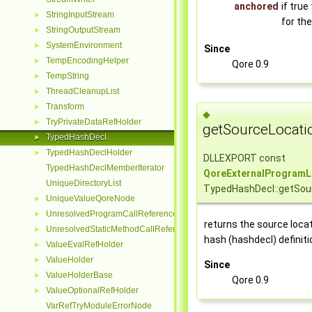
anchored
if true
StringInputStream
►
for th
StringOutputStream
►
SystemEnvironment
►
Since
TempEncodingHelper
►
Qore 0.9
TempString
►
ThreadCleanupList
►
Transform
►
◆
TryPrivateDataRefHolder
►
getSourceLocati
TypedHashDecl
►
TypedHashDeclHolder
►
DLLEXPORT const
TypedHashDeclMemberIterator
QoreExternalProgramL
UniqueDirectoryList
TypedHashDecl::getSou
UniqueValueQoreNode
►
UnresolvedProgramCallReferenceNode
►
returns the source locat
UnresolvedStaticMethodCallReferenceNode
►
hash (hashdecl) definiti
ValueEvalRefHolder
►
ValueHolder
►
Since
ValueHolderBase
►
Qore 0.9
ValueOptionalRefHolder
►
VarRefTryModuleErrorNode