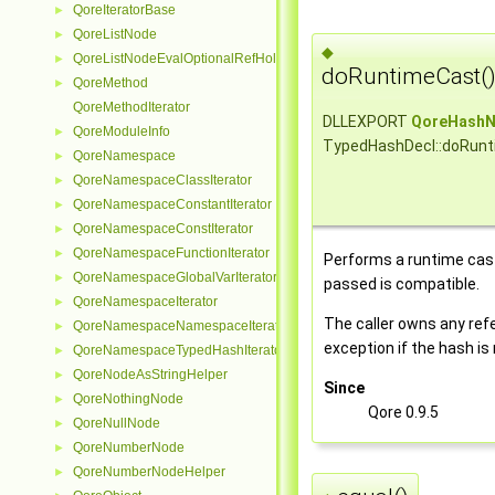
QoreIteratorBase
►
QoreListNode
►
◆
QoreListNodeEvalOptionalRefHolder
►
doRuntimeCast(
QoreMethod
►
QoreMethodIterator
DLLEXPORT
QoreHash
QoreModuleInfo
►
TypedHashDecl::doRun
QoreNamespace
►
QoreNamespaceClassIterator
►
QoreNamespaceConstantIterator
►
QoreNamespaceConstIterator
►
QoreNamespaceFunctionIterator
►
Performs a runtime cast
QoreNamespaceGlobalVarIterator
►
passed is compatible.
QoreNamespaceIterator
►
The caller owns any re
QoreNamespaceNamespaceIterator
►
exception if the hash is
QoreNamespaceTypedHashIterator
►
QoreNodeAsStringHelper
►
Since
QoreNothingNode
►
Qore 0.9.5
QoreNullNode
►
QoreNumberNode
►
QoreNumberNodeHelper
►