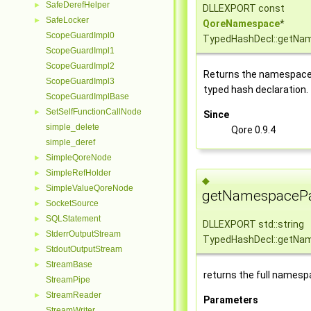
SafeDerefHelper
►
DLLEXPORT const
SafeLocker
►
QoreNamespace
*
ScopeGuardImpl0
TypedHashDecl::getNa
ScopeGuardImpl1
ScopeGuardImpl2
Returns the namespace
ScopeGuardImpl3
typed hash declaration.
ScopeGuardImplBase
SetSelfFunctionCallNode
►
Since
simple_delete
Qore 0.9.4
simple_deref
SimpleQoreNode
►
SimpleRefHolder
►
◆
SimpleValueQoreNode
►
getNamespacePa
SocketSource
►
SQLStatement
►
DLLEXPORT std::string
StderrOutputStream
►
TypedHashDecl::getNa
StdoutOutputStream
►
StreamBase
►
returns the full namesp
StreamPipe
StreamReader
►
Parameters
StreamWriter