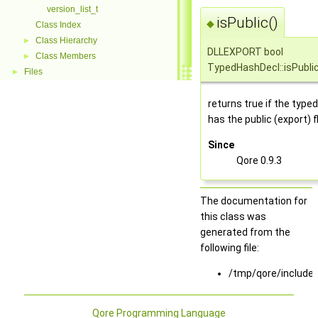
version_list_t
isPublic()
◆
Class Index
Class Hierarchy
►
DLLEXPORT bool
Class Members
►
TypedHashDecl::isPubli
Files
►
returns true if the type
has the public (export) f
Since
Qore 0.9.3
The documentation for
this class was
generated from the
following file:
/tmp/qore/include/
Qore Programming Language