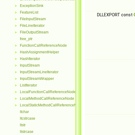
ExceptionSink
►
FeatureList
►
DLLEXPORT const
FileInputStream
►
FileLineIterator
►
FileOutputStream
►
free_ptr
FunctionCallReferenceNode
►
HashAssignmentHelper
►
HashIterator
►
InputStream
►
InputStreamLineIterator
►
InputStreamWrapper
►
ListIterator
►
LocalFunctionCallReferenceNode
►
LocalMethodCallReferenceNode
►
LocalStaticMethodCallReferenceNode
►
ltchar
ltcstrcase
ltstr
ltstrcase