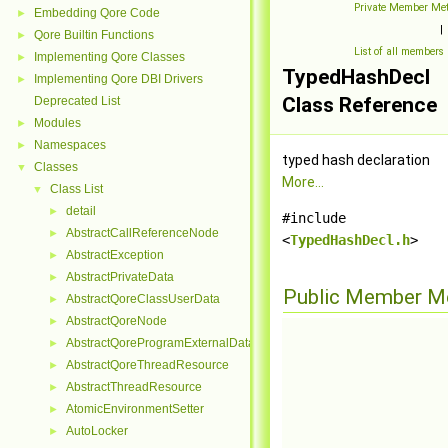
Private Member Me
Embedding Qore Code
►
|
Qore Builtin Functions
►
List of all members
Implementing Qore Classes
►
TypedHashDecl
Implementing Qore DBI Drivers
►
Class Reference
Deprecated List
Modules
►
Namespaces
►
typed hash declaration
Classes
▼
More...
Class List
▼
detail
►
#include
AbstractCallReferenceNode
►
<
TypedHashDecl.h
>
AbstractException
►
AbstractPrivateData
►
Public Member M
AbstractQoreClassUserData
►
AbstractQoreNode
►
AbstractQoreProgramExternalData
►
AbstractQoreThreadResource
►
AbstractThreadResource
►
AtomicEnvironmentSetter
►
AutoLocker
►