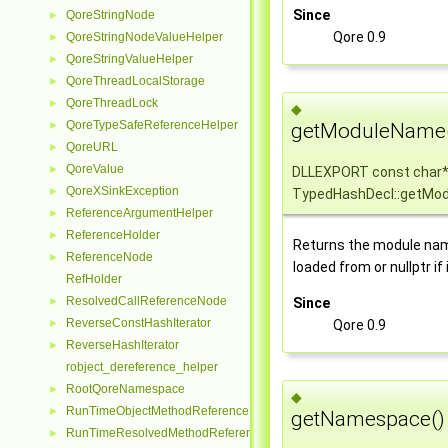
Since
QoreStringNode
►
Qore 0.9
QoreStringNodeValueHelper
►
QoreStringValueHelper
►
QoreThreadLocalStorage
►
QoreThreadLock
►
◆
QoreTypeSafeReferenceHelper
►
getModuleName
QoreURL
►
QoreValue
►
DLLEXPORT const char
QoreXSinkException
►
TypedHashDecl::getMo
ReferenceArgumentHelper
►
ReferenceHolder
►
Returns the module na
ReferenceNode
►
loaded from or nullptr if i
RefHolder
ResolvedCallReferenceNode
►
Since
ReverseConstHashIterator
►
Qore 0.9
ReverseHashIterator
►
robject_dereference_helper
RootQoreNamespace
►
◆
RunTimeObjectMethodReferenceNode
►
getNamespace()
RunTimeResolvedMethodReferenceNode
►