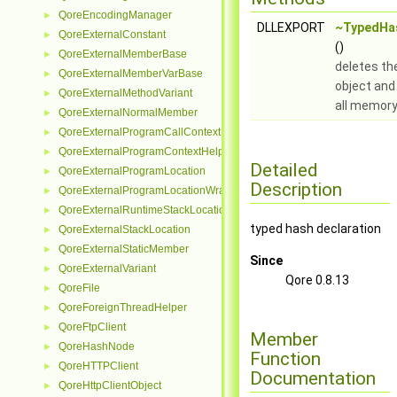
QoreEncodingManager
►
DLLEXPORT
~TypedHa
QoreExternalConstant
►
()
QoreExternalMemberBase
►
deletes th
QoreExternalMemberVarBase
►
object and
QoreExternalMethodVariant
►
all memor
QoreExternalNormalMember
►
QoreExternalProgramCallContextHelper
►
QoreExternalProgramContextHelper
►
Detailed
QoreExternalProgramLocation
►
Description
QoreExternalProgramLocationWrapper
►
QoreExternalRuntimeStackLocationHelper
►
typed hash declaration
QoreExternalStackLocation
►
QoreExternalStaticMember
►
Since
QoreExternalVariant
►
Qore 0.8.13
QoreFile
►
QoreForeignThreadHelper
►
QoreFtpClient
►
Member
QoreHashNode
►
Function
QoreHTTPClient
►
Documentation
QoreHttpClientObject
►