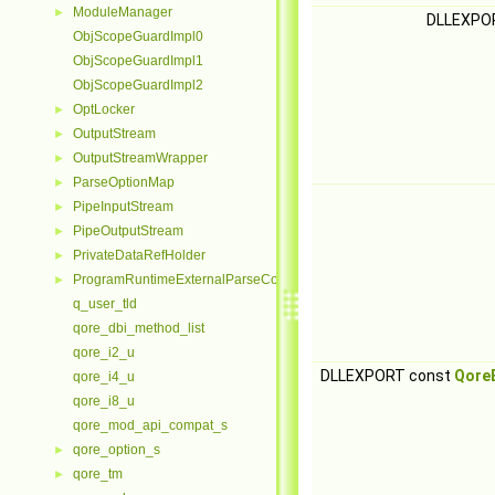
ModuleManager
►
DLLEXPO
ObjScopeGuardImpl0
ObjScopeGuardImpl1
ObjScopeGuardImpl2
OptLocker
►
OutputStream
►
OutputStreamWrapper
►
ParseOptionMap
►
PipeInputStream
►
PipeOutputStream
►
PrivateDataRefHolder
►
ProgramRuntimeExternalParseContextHelper
►
q_user_tld
qore_dbi_method_list
qore_i2_u
DLLEXPORT const
Qore
qore_i4_u
qore_i8_u
qore_mod_api_compat_s
qore_option_s
►
qore_tm
►