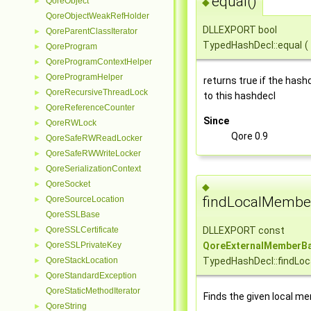
equal()
QoreObject
►
◆
QoreObjectWeakRefHolder
DLLEXPORT bool
QoreParentClassIterator
►
TypedHashDecl::equal
(
QoreProgram
►
QoreProgramContextHelper
►
QoreProgramHelper
►
returns true if the has
QoreRecursiveThreadLock
►
to this hashdecl
QoreReferenceCounter
►
Since
QoreRWLock
►
Qore 0.9
QoreSafeRWReadLocker
►
QoreSafeRWWriteLocker
►
QoreSerializationContext
►
QoreSocket
►
◆
findLocalMembe
QoreSourceLocation
►
QoreSSLBase
DLLEXPORT const
QoreSSLCertificate
►
QoreExternalMemberB
QoreSSLPrivateKey
►
TypedHashDecl::findLo
QoreStackLocation
►
QoreStandardException
►
QoreStaticMethodIterator
Finds the given local me
QoreString
►