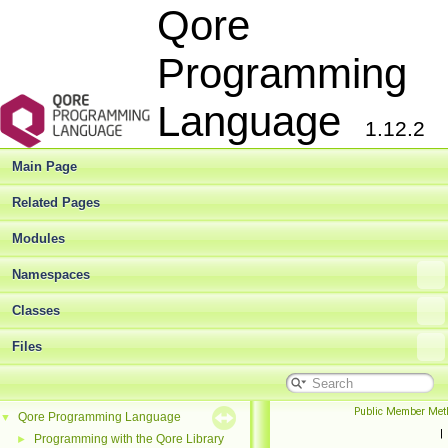
Qore
Programming
Language
1.12.2
Main Page
Related Pages
Modules
Namespaces
Classes
Files
Public Member Met
Qore Programming Language
▼
|
Programming with the Qore Library
►