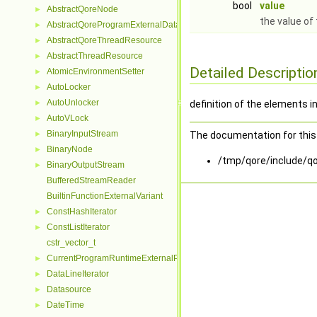
bool
value
AbstractQoreNode
►
the value of
AbstractQoreProgramExternalData
►
AbstractQoreThreadResource
►
AbstractThreadResource
►
Detailed Descriptio
AtomicEnvironmentSetter
►
AutoLocker
►
AutoUnlocker
►
definition of the elements i
AutoVLock
►
BinaryInputStream
►
The documentation for this 
BinaryNode
►
/tmp/qore/include/qo
BinaryOutputStream
►
BufferedStreamReader
BuiltinFunctionExternalVariant
ConstHashIterator
►
ConstListIterator
►
cstr_vector_t
CurrentProgramRuntimeExternalParseContextHelper
►
DataLineIterator
►
Datasource
►
DateTime
►