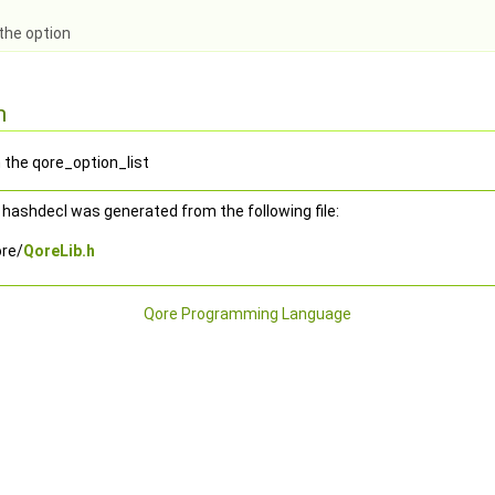
 the option
n
n the qore_option_list
hashdecl was generated from the following file:
re/
QoreLib.h
Qore Programming Language