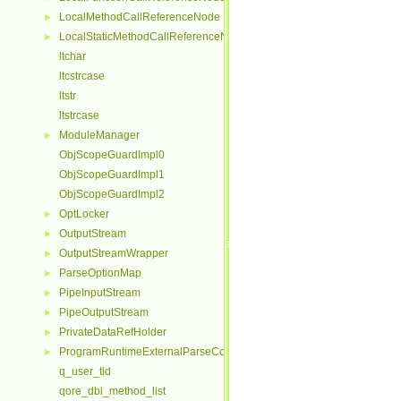
LocalMethodCallReferenceNode
►
LocalStaticMethodCallReferenceNode
►
ltchar
ltcstrcase
ltstr
ltstrcase
ModuleManager
►
ObjScopeGuardImpl0
ObjScopeGuardImpl1
ObjScopeGuardImpl2
OptLocker
►
OutputStream
►
OutputStreamWrapper
►
ParseOptionMap
►
PipeInputStream
►
PipeOutputStream
►
PrivateDataRefHolder
►
ProgramRuntimeExternalParseContextHelper
►
q_user_tld
qore_dbi_method_list