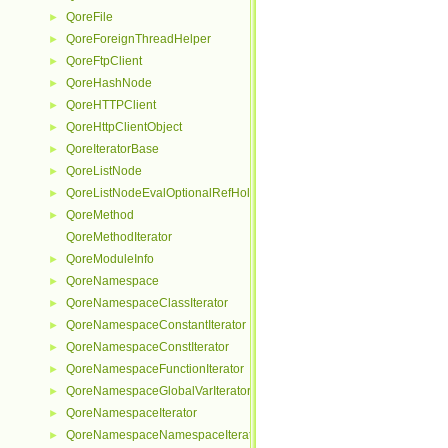
QoreFile
►
QoreForeignThreadHelper
►
QoreFtpClient
►
QoreHashNode
►
QoreHTTPClient
►
QoreHttpClientObject
►
QoreIteratorBase
►
QoreListNode
►
QoreListNodeEvalOptionalRefHolder
►
QoreMethod
►
QoreMethodIterator
QoreModuleInfo
►
QoreNamespace
►
QoreNamespaceClassIterator
►
QoreNamespaceConstantIterator
►
QoreNamespaceConstIterator
►
QoreNamespaceFunctionIterator
►
QoreNamespaceGlobalVarIterator
►
QoreNamespaceIterator
►
QoreNamespaceNamespaceIterator
►