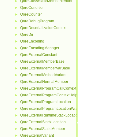
QoreClassStaticMemberIterator
►
QoreCondition
►
QoreCounter
►
QoreDebugProgram
►
QoreDeserializationContext
►
QoreDir
►
QoreEncoding
►
QoreEncodingManager
►
QoreExternalConstant
►
QoreExternalMemberBase
►
QoreExternalMemberVarBase
►
QoreExternalMethodVariant
►
QoreExternalNormalMember
►
QoreExternalProgramCallContextHelper
►
QoreExternalProgramContextHelper
►
QoreExternalProgramLocation
►
QoreExternalProgramLocationWrapper
►
QoreExternalRuntimeStackLocationHelper
►
QoreExternalStackLocation
►
QoreExternalStaticMember
►
QoreExternalVariant
►