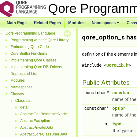
Qore Program
Main Page
Related Pages
Modules
Namespaces
Clas
Qore Programming Language
▼
qore_option_s has
Programming with the Qore Library
►
Embedding Qore Code
►
Qore Builtin Functions
►
definition of the elements i
Implementing Qore Classes
►
#include <
QoreLib.h
>
Implementing Qore DBI Drivers
►
Deprecated List
Modules
►
Public Attributes
Namespaces
►
const char *
constant
Classes
▼
name of the 
Class List
▼
detail
►
const char *
option
AbstractCallReferenceNode
►
name of the
AbstractException
►
int
type
AbstractPrivateData
►
the type of 
AbstractQoreClassUserData
►