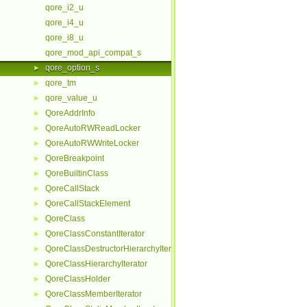
qore_i2_u
qore_i4_u
qore_i8_u
qore_mod_api_compat_s
qore_option_s
►
qore_tm
►
qore_value_u
►
QoreAddrInfo
►
QoreAutoRWReadLocker
►
QoreAutoRWWriteLocker
►
QoreBreakpoint
►
QoreBuiltinClass
►
QoreCallStack
►
QoreCallStackElement
►
QoreClass
►
QoreClassConstantIterator
►
QoreClassDestructorHierarchyIterator
►
QoreClassHierarchyIterator
►
QoreClassHolder
►
QoreClassMemberIterator
►