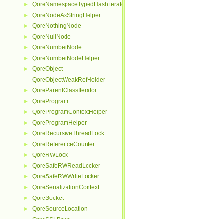
QoreNamespaceTypedHashIterator
►
QoreNodeAsStringHelper
►
QoreNothingNode
►
QoreNullNode
►
QoreNumberNode
►
QoreNumberNodeHelper
►
QoreObject
►
QoreObjectWeakRefHolder
QoreParentClassIterator
►
QoreProgram
►
QoreProgramContextHelper
►
QoreProgramHelper
►
QoreRecursiveThreadLock
►
QoreReferenceCounter
►
QoreRWLock
►
QoreSafeRWReadLocker
►
QoreSafeRWWriteLocker
►
QoreSerializationContext
►
QoreSocket
►
QoreSourceLocation
►