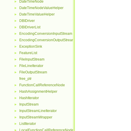
DateTimeNode
►
DateTimeNodeValueHelper
►
DateTimeValueHelper
►
DBIDriver
►
DBIDriverList
►
EncodingConversionInputStream
►
EncodingConversionOutputStream
►
ExceptionSink
►
FeatureList
►
FileInputStream
►
FileLineIterator
►
FileOutputStream
►
free_ptr
FunctionCallReferenceNode
►
HashAssignmentHelper
►
HashIterator
►
InputStream
►
InputStreamLineIterator
►
InputStreamWrapper
►
ListIterator
►
LocalFunctionCallReferenceNode
►