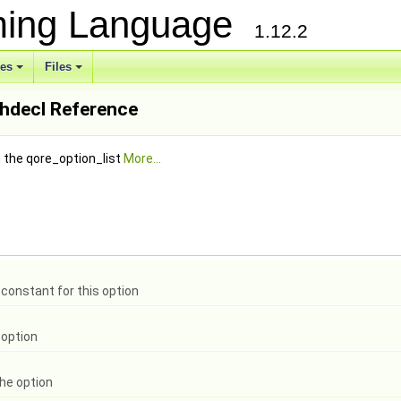
ming Language
1.12.2
ses
Files
hdecl Reference
n the qore_option_list
More...
constant for this option
 option
the option