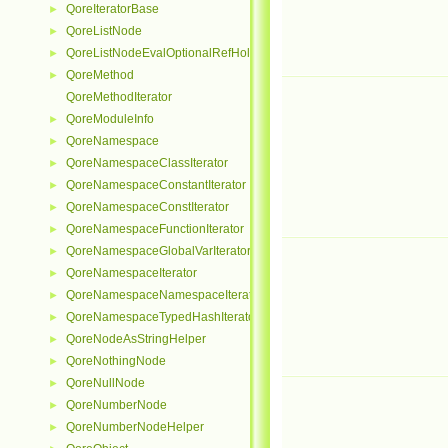
QoreIteratorBase
►
QoreListNode
►
QoreListNodeEvalOptionalRefHolder
►
QoreMethod
►
QoreMethodIterator
QoreModuleInfo
►
QoreNamespace
►
QoreNamespaceClassIterator
►
QoreNamespaceConstantIterator
►
QoreNamespaceConstIterator
►
QoreNamespaceFunctionIterator
►
QoreNamespaceGlobalVarIterator
►
QoreNamespaceIterator
►
QoreNamespaceNamespaceIterator
►
QoreNamespaceTypedHashIterator
►
QoreNodeAsStringHelper
►
QoreNothingNode
►
QoreNullNode
►
QoreNumberNode
►
QoreNumberNodeHelper
►