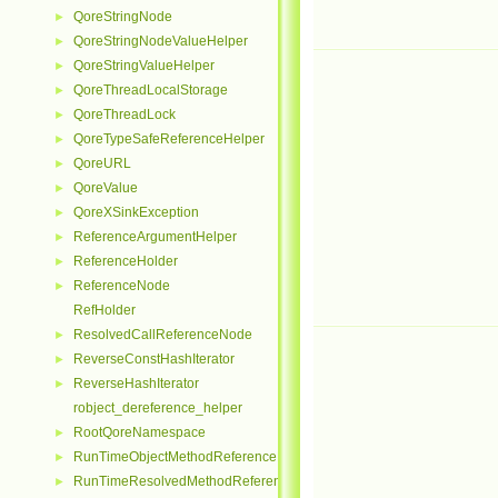
QoreStringNode
►
QoreStringNodeValueHelper
►
QoreStringValueHelper
►
QoreThreadLocalStorage
►
QoreThreadLock
►
QoreTypeSafeReferenceHelper
►
QoreURL
►
QoreValue
►
QoreXSinkException
►
ReferenceArgumentHelper
►
ReferenceHolder
►
ReferenceNode
►
RefHolder
ResolvedCallReferenceNode
►
ReverseConstHashIterator
►
ReverseHashIterator
►
robject_dereference_helper
RootQoreNamespace
►
RunTimeObjectMethodReferenceNode
►
RunTimeResolvedMethodReferenceNode
►