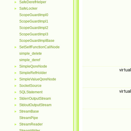
SafeDerefHelper
►
SafeLocker
►
ScopeGuardImpl0
ScopeGuardImpl1
ScopeGuardImpl2
ScopeGuardImpl3
ScopeGuardImplBase
SetSelfFunctionCallNode
►
simple_delete
simple_deref
SimpleQoreNode
►
virtu
SimpleRefHolder
►
SimpleValueQoreNode
►
SocketSource
►
virtu
SQLStatement
►
StderrOutputStream
►
StdoutOutputStream
►
StreamBase
►
StreamPipe
StreamReader
►
StreamWriter