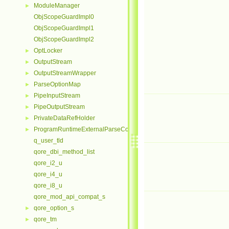
ModuleManager
►
ObjScopeGuardImpl0
ObjScopeGuardImpl1
ObjScopeGuardImpl2
OptLocker
►
OutputStream
►
OutputStreamWrapper
►
ParseOptionMap
►
PipeInputStream
►
PipeOutputStream
►
PrivateDataRefHolder
►
ProgramRuntimeExternalParseContextHelper
►
q_user_tld
qore_dbi_method_list
qore_i2_u
qore_i4_u
qore_i8_u
qore_mod_api_compat_s
qore_option_s
►
qore_tm
►