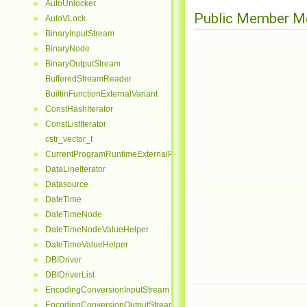
AutoUnlocker
►
Public Member M
AutoVLock
►
BinaryInputStream
►
BinaryNode
►
BinaryOutputStream
►
BufferedStreamReader
BuiltinFunctionExternalVariant
ConstHashIterator
►
ConstListIterator
►
cstr_vector_t
CurrentProgramRuntimeExternalParseContextHelper
►
DataLineIterator
►
Datasource
►
DateTime
►
DateTimeNode
►
DateTimeNodeValueHelper
►
DateTimeValueHelper
►
DBIDriver
►
DBIDriverList
►
EncodingConversionInputStream
►
EncodingConversionOutputStream
►