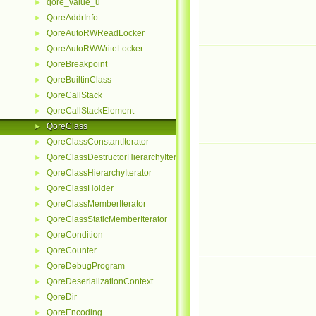
qore_value_u
►
QoreAddrInfo
►
QoreAutoRWReadLocker
►
QoreAutoRWWriteLocker
►
QoreBreakpoint
►
QoreBuiltinClass
►
QoreCallStack
►
QoreCallStackElement
►
QoreClass
►
QoreClassConstantIterator
►
QoreClassDestructorHierarchyIterator
►
QoreClassHierarchyIterator
►
QoreClassHolder
►
QoreClassMemberIterator
►
QoreClassStaticMemberIterator
►
QoreCondition
►
QoreCounter
►
QoreDebugProgram
►
QoreDeserializationContext
►
QoreDir
►
QoreEncoding
►