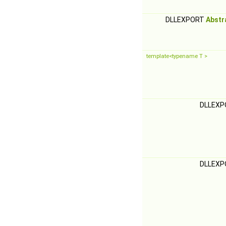
DLLEXPORT
Abstr
template<typename T >
DLLEXP
DLLEXP