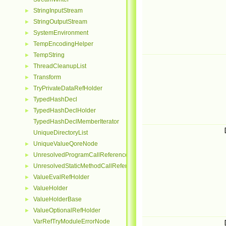
StringInputStream
►
StringOutputStream
►
SystemEnvironment
►
TempEncodingHelper
►
TempString
►
ThreadCleanupList
►
Transform
►
TryPrivateDataRefHolder
►
TypedHashDecl
►
TypedHashDeclHolder
►
TypedHashDeclMemberIterator
UniqueDirectoryList
UniqueValueQoreNode
►
UnresolvedProgramCallReferenceNode
►
UnresolvedStaticMethodCallReferenceNode
►
ValueEvalRefHolder
►
ValueHolder
►
ValueHolderBase
►
ValueOptionalRefHolder
►
VarRefTryModuleErrorNode