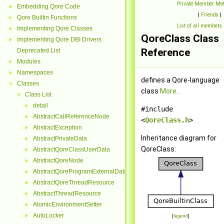
Private Member Me
Embedding Qore Code
►
|
Friends
|
Qore Builtin Functions
►
List of all members
Implementing Qore Classes
►
QoreClass Class
Implementing Qore DBI Drivers
►
Reference
Deprecated List
Modules
►
Namespaces
►
defines a Qore-language
Classes
▼
class
More...
Class List
▼
detail
►
#include
AbstractCallReferenceNode
►
<
QoreClass.h
>
AbstractException
►
Inheritance diagram for
AbstractPrivateData
►
QoreClass:
AbstractQoreClassUserData
►
AbstractQoreNode
►
AbstractQoreProgramExternalData
►
AbstractQoreThreadResource
►
AbstractThreadResource
►
AtomicEnvironmentSetter
►
AutoLocker
►
[
legend
]