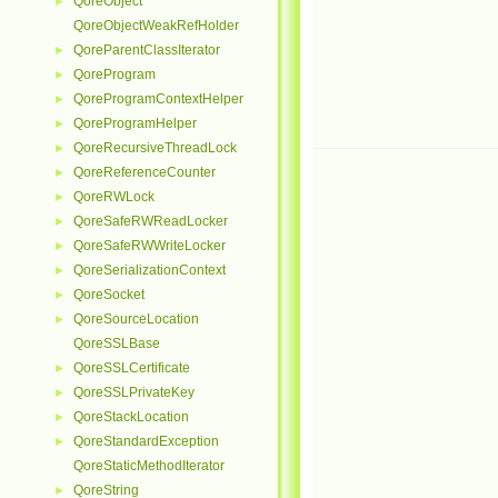
QoreObject
►
QoreObjectWeakRefHolder
QoreParentClassIterator
►
QoreProgram
►
QoreProgramContextHelper
►
QoreProgramHelper
►
QoreRecursiveThreadLock
►
QoreReferenceCounter
►
QoreRWLock
►
QoreSafeRWReadLocker
►
QoreSafeRWWriteLocker
►
QoreSerializationContext
►
QoreSocket
►
QoreSourceLocation
►
QoreSSLBase
QoreSSLCertificate
►
QoreSSLPrivateKey
►
QoreStackLocation
►
QoreStandardException
►
QoreStaticMethodIterator
QoreString
►