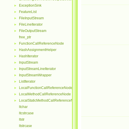
ExceptionSink
►
FeatureList
►
FileInputStream
►
FileLineIterator
►
FileOutputStream
►
free_ptr
FunctionCallReferenceNode
►
HashAssignmentHelper
►
HashIterator
►
InputStream
►
InputStreamLineIterator
►
InputStreamWrapper
►
ListIterator
►
LocalFunctionCallReferenceNode
►
LocalMethodCallReferenceNode
►
LocalStaticMethodCallReferenceNode
►
ltchar
ltcstrcase
ltstr
ltstrcase