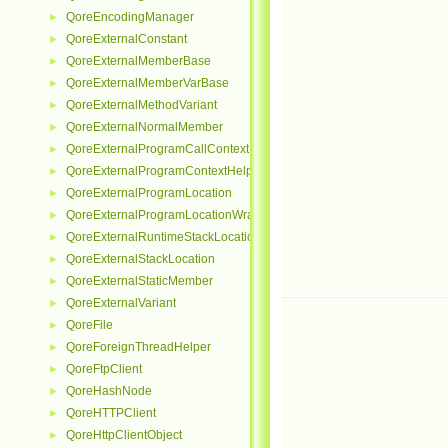
QoreEncodingManager
►
QoreExternalConstant
►
QoreExternalMemberBase
►
QoreExternalMemberVarBase
►
QoreExternalMethodVariant
►
QoreExternalNormalMember
►
QoreExternalProgramCallContextHelper
►
QoreExternalProgramContextHelper
►
QoreExternalProgramLocation
►
QoreExternalProgramLocationWrapper
►
QoreExternalRuntimeStackLocationHelper
►
QoreExternalStackLocation
►
QoreExternalStaticMember
►
QoreExternalVariant
►
QoreFile
►
QoreForeignThreadHelper
►
QoreFtpClient
►
QoreHashNode
►
QoreHTTPClient
►
QoreHttpClientObject
►