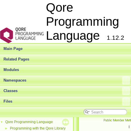
Qore
Programming
Language
1.12.2
Main Page
Related Pages
Modules
Namespaces
Classes
Files
Public Member Met
Qore Programming Language
▼
|
Programming with the Qore Library
►