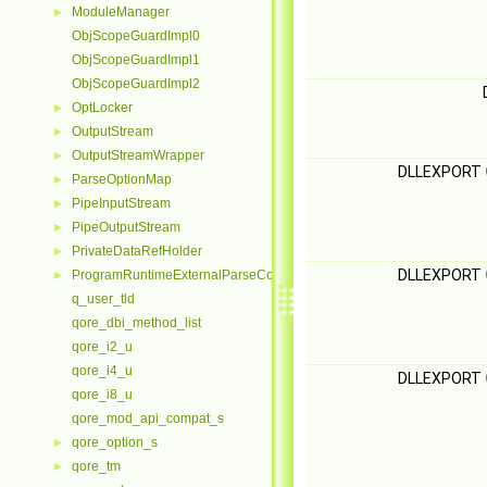
ModuleManager
►
ObjScopeGuardImpl0
ObjScopeGuardImpl1
ObjScopeGuardImpl2
OptLocker
►
OutputStream
►
OutputStreamWrapper
►
DLLEXPORT
ParseOptionMap
►
PipeInputStream
►
PipeOutputStream
►
PrivateDataRefHolder
►
DLLEXPORT
ProgramRuntimeExternalParseContextHelper
►
q_user_tld
qore_dbi_method_list
qore_i2_u
qore_i4_u
DLLEXPORT
qore_i8_u
qore_mod_api_compat_s
qore_option_s
►
qore_tm
►