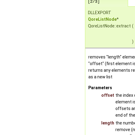
[2/3]
DLLEXPORT
QoreListNode
*
QoreListNode::extract
(
)
removes "length" elemen
"offset" (first element i
returns any elements re
as a new list
Parameters
offset
the index 
element is
offsets a
end of the 
length
the numbe
remove (