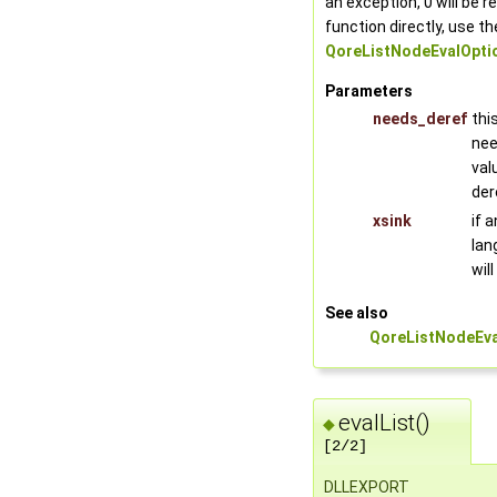
an exception, 0 will be 
function directly, use th
QoreListNodeEvalOpti
Parameters
needs_deref
thi
nee
val
der
xsink
if 
lan
wil
See also
QoreListNodeEva
evalList()
◆
[2/2]
DLLEXPORT