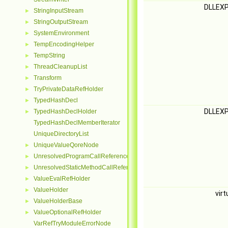
DLLEX
StringInputStream
►
StringOutputStream
►
SystemEnvironment
►
TempEncodingHelper
►
TempString
►
ThreadCleanupList
►
Transform
►
TryPrivateDataRefHolder
►
TypedHashDecl
►
DLLEX
TypedHashDeclHolder
►
TypedHashDeclMemberIterator
UniqueDirectoryList
UniqueValueQoreNode
►
UnresolvedProgramCallReferenceNode
►
UnresolvedStaticMethodCallReferenceNode
►
ValueEvalRefHolder
►
ValueHolder
►
vir
ValueHolderBase
►
ValueOptionalRefHolder
►
VarRefTryModuleErrorNode