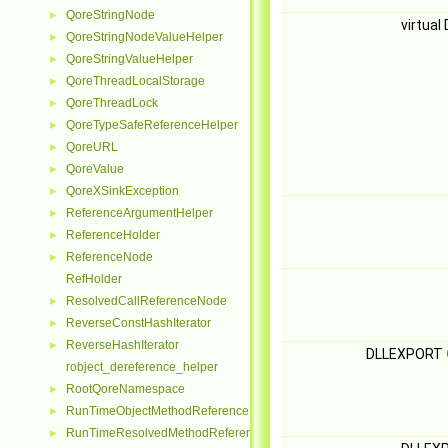
QoreStringNode
►
virtua
QoreStringNodeValueHelper
►
QoreStringValueHelper
►
QoreThreadLocalStorage
►
QoreThreadLock
►
QoreTypeSafeReferenceHelper
►
QoreURL
►
QoreValue
►
QoreXSinkException
►
ReferenceArgumentHelper
►
ReferenceHolder
►
ReferenceNode
►
RefHolder
ResolvedCallReferenceNode
►
ReverseConstHashIterator
►
ReverseHashIterator
►
DLLEXPORT
robject_dereference_helper
RootQoreNamespace
►
RunTimeObjectMethodReferenceNode
►
RunTimeResolvedMethodReferenceNode
►