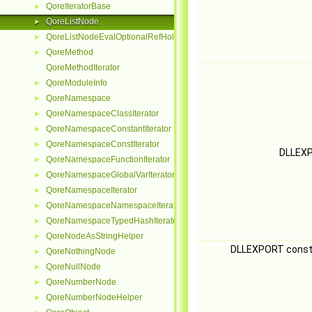
QoreIteratorBase
►
QoreListNode
►
QoreListNodeEvalOptionalRefHolder
►
QoreMethod
►
QoreMethodIterator
QoreModuleInfo
►
QoreNamespace
►
QoreNamespaceClassIterator
►
QoreNamespaceConstantIterator
►
QoreNamespaceConstIterator
►
DLLEX
QoreNamespaceFunctionIterator
►
QoreNamespaceGlobalVarIterator
►
QoreNamespaceIterator
►
QoreNamespaceNamespaceIterator
►
QoreNamespaceTypedHashIterator
►
QoreNodeAsStringHelper
►
DLLEXPORT const
QoreNothingNode
►
QoreNullNode
►
QoreNumberNode
►
QoreNumberNodeHelper
►