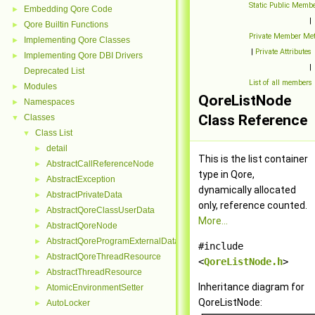
Static Public Memb
Embedding Qore Code
►
|
Qore Builtin Functions
►
Private Member Me
Implementing Qore Classes
►
|
Private Attributes
Implementing Qore DBI Drivers
►
|
Deprecated List
List of all members
Modules
►
QoreListNode
Namespaces
►
Class Reference
Classes
▼
Class List
▼
detail
►
This is the list container
AbstractCallReferenceNode
►
type in Qore,
AbstractException
►
dynamically allocated
AbstractPrivateData
►
only, reference counted.
AbstractQoreClassUserData
►
More...
AbstractQoreNode
►
AbstractQoreProgramExternalData
►
#include
AbstractQoreThreadResource
►
<
QoreListNode.h
>
AbstractThreadResource
►
Inheritance diagram for
AtomicEnvironmentSetter
►
QoreListNode:
AutoLocker
►