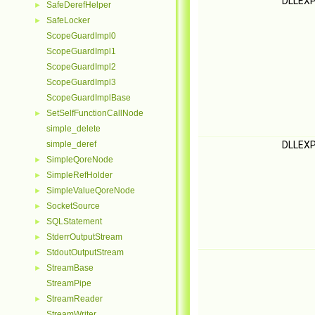
DLLEX
SafeDerefHelper
►
SafeLocker
►
ScopeGuardImpl0
ScopeGuardImpl1
ScopeGuardImpl2
ScopeGuardImpl3
ScopeGuardImplBase
SetSelfFunctionCallNode
►
simple_delete
simple_deref
DLLEX
SimpleQoreNode
►
SimpleRefHolder
►
SimpleValueQoreNode
►
SocketSource
►
SQLStatement
►
StderrOutputStream
►
StdoutOutputStream
►
StreamBase
►
StreamPipe
StreamReader
►
StreamWriter