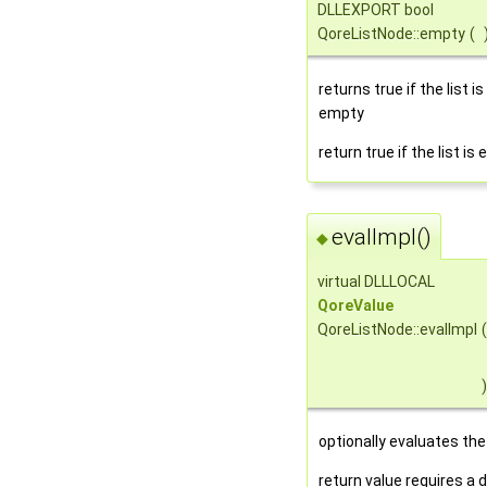
DLLEXPORT bool
QoreListNode::empty
(
returns true if the list is
empty
return true if the list is
evalImpl()
◆
virtual DLLLOCAL
QoreValue
QoreListNode::evalImpl
(
)
optionally evaluates th
return value requires a 