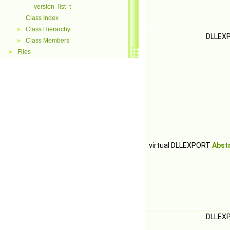
version_list_t
Class Index
Class Hierarchy
►
DLLEX
Class Members
►
Files
►
virtual DLLEXPORT
Abst
DLLEX