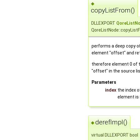
◆
copyListFrom()
DLLEXPORT
QoreListN
QoreListNode::copyList
performs a deep copy of 
element "offset" and re
therefore element 0 of t
"offset" in the source li
Parameters
index
the index o
element is 
derefImpl()
◆
virtual DLLEXPORT bool