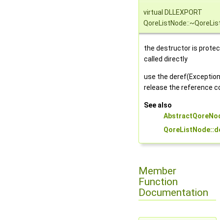
virtual DLLEXPORT
QoreListNode::~QoreLi
the destructor is protec
called directly
use the deref(Exception
release the reference c
See also
AbstractQoreNod
QoreListNode::de
Member
Function
Documentation