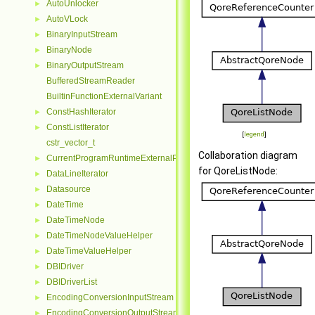
AutoUnlocker
►
AutoVLock
►
BinaryInputStream
►
BinaryNode
►
BinaryOutputStream
►
BufferedStreamReader
BuiltinFunctionExternalVariant
ConstHashIterator
►
ConstListIterator
►
[
legend
]
cstr_vector_t
Collaboration diagram
CurrentProgramRuntimeExternalParseContextHelper
►
for QoreListNode:
DataLineIterator
►
Datasource
►
DateTime
►
DateTimeNode
►
DateTimeNodeValueHelper
►
DateTimeValueHelper
►
DBIDriver
►
DBIDriverList
►
EncodingConversionInputStream
►
EncodingConversionOutputStream
►