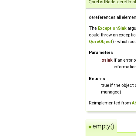
QoreListNode::derefImpl
dereferences all element
The
ExceptionSink
argu
could throw an exceptio
QoreObject
) - which co
Parameters
xsink
if an error
information
Returns
true if the object 
managed)
Reimplemented from
A
empty()
◆