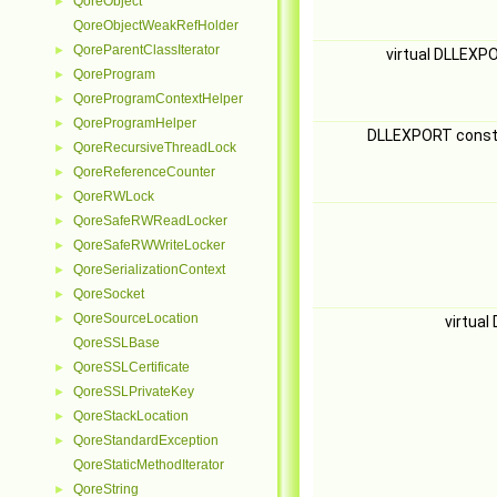
QoreObject
►
QoreObjectWeakRefHolder
QoreParentClassIterator
►
virtual DLLEXP
QoreProgram
►
QoreProgramContextHelper
►
QoreProgramHelper
►
DLLEXPORT const
QoreRecursiveThreadLock
►
QoreReferenceCounter
►
QoreRWLock
►
QoreSafeRWReadLocker
►
QoreSafeRWWriteLocker
►
QoreSerializationContext
►
QoreSocket
►
QoreSourceLocation
►
virtua
QoreSSLBase
QoreSSLCertificate
►
QoreSSLPrivateKey
►
QoreStackLocation
►
QoreStandardException
►
QoreStaticMethodIterator
QoreString
►