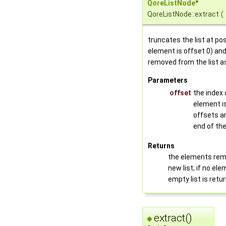
QoreListNode
*
QoreListNode::extract
(
truncates the list at pos
element is offset 0) an
removed from the list as
Parameters
offset
the index 
element is
offsets a
end of the 
Returns
the elements remo
new list; if no el
empty list is retu
extract()
◆