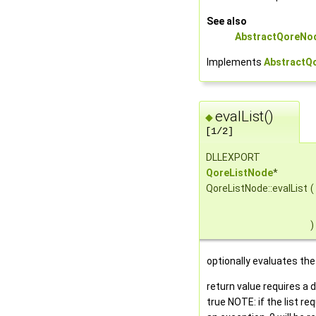
See also
AbstractQoreNod
Implements
AbstractQ
evalList()
◆
[1/2]
DLLEXPORT
QoreListNode
*
QoreListNode::evalList
(
)
optionally evaluates the 
return value requires a 
true NOTE: if the list re