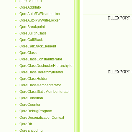
qore_value_u
►
QoreAddrInfo
►
QoreAutoRWReadLocker
►
DLLEXPORT
QoreAutoRWWriteLocker
►
QoreBreakpoint
►
QoreBuiltinClass
►
QoreCallStack
►
QoreCallStackElement
►
QoreClass
►
QoreClassConstantIterator
►
QoreClassDestructorHierarchyIterator
►
DLLEXPORT
QoreClassHierarchyIterator
►
QoreClassHolder
►
QoreClassMemberIterator
►
QoreClassStaticMemberIterator
►
QoreCondition
►
QoreCounter
►
QoreDebugProgram
►
QoreDeserializationContext
►
QoreDir
►
QoreEncoding
►