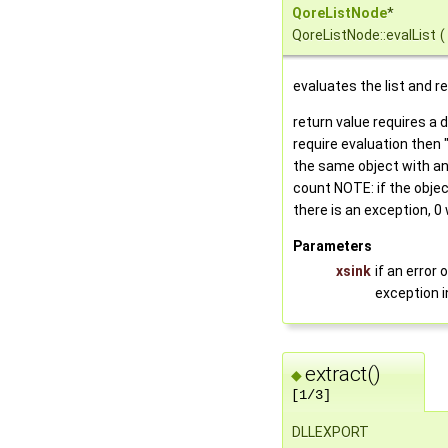
QoreListNode
*
QoreListNode::evalList
(
evaluates the list and re
return value requires a d
require evaluation then "
the same object with a
count NOTE: if the objec
there is an exception, 0 
Parameters
xsink
if an error
exception i
extract()
◆
[1/3]
DLLEXPORT