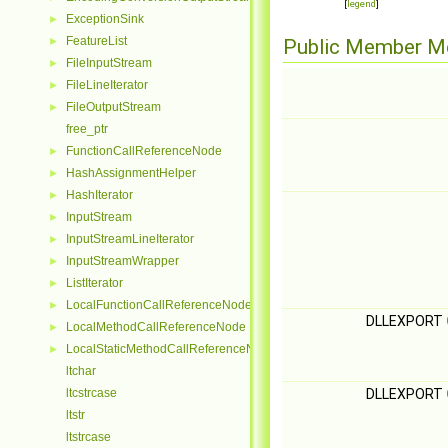
[
legend
]
ExceptionSink
►
FeatureList
►
Public Member M
FileInputStream
►
FileLineIterator
►
FileOutputStream
►
free_ptr
FunctionCallReferenceNode
►
HashAssignmentHelper
►
HashIterator
►
InputStream
►
InputStreamLineIterator
►
InputStreamWrapper
►
ListIterator
►
LocalFunctionCallReferenceNode
►
DLLEXPORT
LocalMethodCallReferenceNode
►
LocalStaticMethodCallReferenceNode
►
ltchar
ltcstrcase
DLLEXPORT
ltstr
ltstrcase