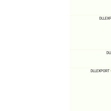
DLLEX
DL
DLLEXPORT