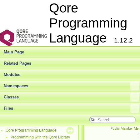
Qore
Programming
Language
1.12.2
Main Page
Related Pages
Modules
Namespaces
Classes
Files
Public Member Met
Qore Programming Language
▼
|
Programming with the Qore Library
►