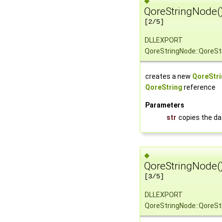
◆
QoreStringNode(
[2/5]
DLLEXPORT
QoreStringNode::QoreSt
creates a new
QoreStr
QoreString
reference
Parameters
str
copies the da
◆
QoreStringNode(
[3/5]
DLLEXPORT
QoreStringNode::QoreSt