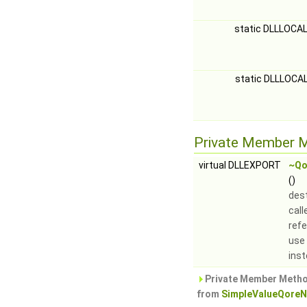
static DLLLOCA
static DLLLOCAL
Private Member 
virtual DLLEXPORT
~Qo
()
dest
cal
refe
use 
ins
Private Member Metho
from
SimpleValueQore