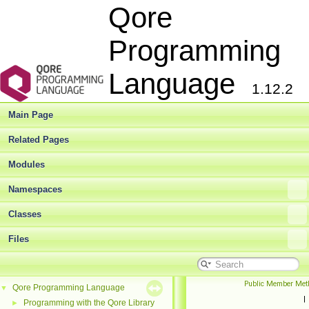
Qore
Programming
Language
1.12.2
Main Page
Related Pages
Modules
Namespaces
Classes
Files
Public Member Met
Qore Programming Language
▼
|
Programming with the Qore Library
►