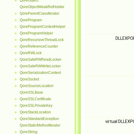
QoreObject
►
QoreObjectWeakRefHolder
QoreParentClassIterator
►
QoreProgram
►
QoreProgramContextHelper
►
QoreProgramHelper
►
DLLEXP
QoreRecursiveThreadLock
►
QoreReferenceCounter
►
QoreRWLock
►
QoreSafeRWReadLocker
►
QoreSafeRWWriteLocker
►
QoreSerializationContext
►
QoreSocket
►
QoreSourceLocation
►
QoreSSLBase
QoreSSLCertificate
►
QoreSSLPrivateKey
►
QoreStackLocation
►
QoreStandardException
►
virtual DLLEX
QoreStaticMethodIterator
QoreString
►