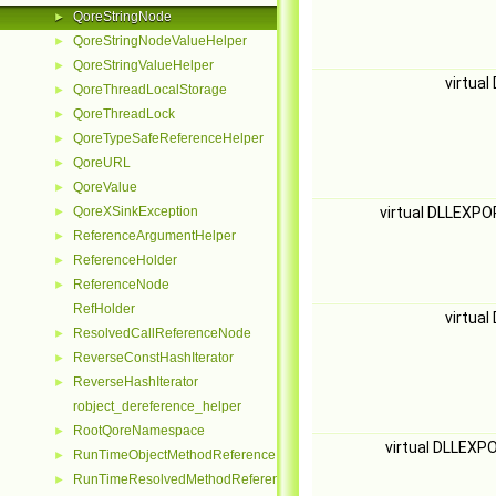
QoreStringNode
►
QoreStringNodeValueHelper
►
QoreStringValueHelper
►
virtua
QoreThreadLocalStorage
►
QoreThreadLock
►
QoreTypeSafeReferenceHelper
►
QoreURL
►
QoreValue
►
QoreXSinkException
virtual DLLEXP
►
ReferenceArgumentHelper
►
ReferenceHolder
►
ReferenceNode
►
RefHolder
virtua
ResolvedCallReferenceNode
►
ReverseConstHashIterator
►
ReverseHashIterator
►
robject_dereference_helper
RootQoreNamespace
►
virtual DLLEXP
RunTimeObjectMethodReferenceNode
►
RunTimeResolvedMethodReferenceNode
►