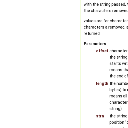
with the string passed, 
the characters remove
values are for characters
characters a removed, a
returned
Parameters
offset
character 
the string
starts wit
means tha
the end of
length
the numbe
bytes) to
means all
character
string)
strn
the string
position "