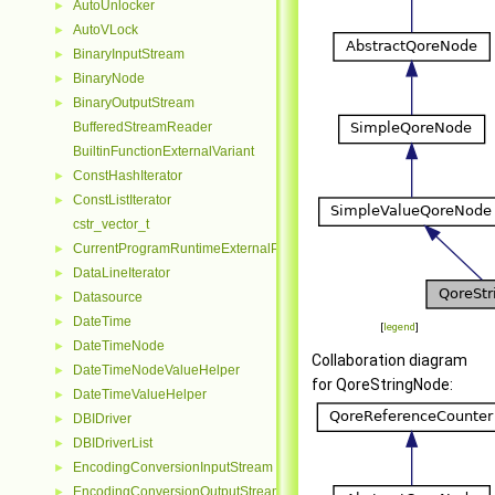
AutoUnlocker
►
AutoVLock
►
BinaryInputStream
►
BinaryNode
►
BinaryOutputStream
►
BufferedStreamReader
BuiltinFunctionExternalVariant
ConstHashIterator
►
ConstListIterator
►
cstr_vector_t
CurrentProgramRuntimeExternalParseContextHelper
►
DataLineIterator
►
Datasource
►
DateTime
►
[
legend
]
DateTimeNode
►
Collaboration diagram
DateTimeNodeValueHelper
►
for QoreStringNode:
DateTimeValueHelper
►
DBIDriver
►
DBIDriverList
►
EncodingConversionInputStream
►
EncodingConversionOutputStream
►