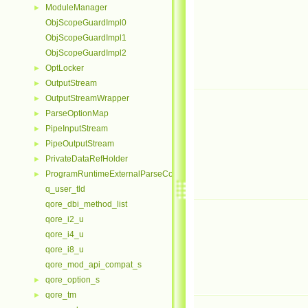
ModuleManager
►
ObjScopeGuardImpl0
ObjScopeGuardImpl1
ObjScopeGuardImpl2
OptLocker
►
OutputStream
►
OutputStreamWrapper
►
ParseOptionMap
►
PipeInputStream
►
PipeOutputStream
►
PrivateDataRefHolder
►
ProgramRuntimeExternalParseContextHelper
►
q_user_tld
qore_dbi_method_list
qore_i2_u
qore_i4_u
qore_i8_u
qore_mod_api_compat_s
qore_option_s
►
qore_tm
►