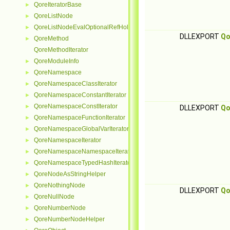
QoreIteratorBase
►
QoreListNode
►
QoreListNodeEvalOptionalRefHolder
►
DLLEXPORT
Qo
QoreMethod
►
QoreMethodIterator
QoreModuleInfo
►
QoreNamespace
►
QoreNamespaceClassIterator
►
QoreNamespaceConstantIterator
►
QoreNamespaceConstIterator
►
DLLEXPORT
Qo
QoreNamespaceFunctionIterator
►
QoreNamespaceGlobalVarIterator
►
QoreNamespaceIterator
►
QoreNamespaceNamespaceIterator
►
QoreNamespaceTypedHashIterator
►
QoreNodeAsStringHelper
►
QoreNothingNode
►
DLLEXPORT
Qo
QoreNullNode
►
QoreNumberNode
►
QoreNumberNodeHelper
►