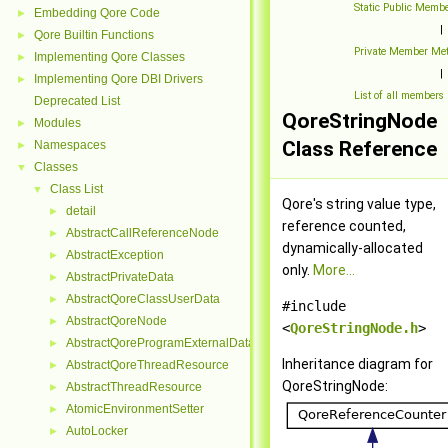
Static Public Memb
Embedding Qore Code
►
|
Qore Builtin Functions
►
Private Member Me
Implementing Qore Classes
►
|
Implementing Qore DBI Drivers
►
List of all members
Deprecated List
QoreStringNode
Modules
►
Class Reference
Namespaces
►
Classes
▼
Class List
▼
Qore's string value type,
detail
►
reference counted,
AbstractCallReferenceNode
►
dynamically-allocated
AbstractException
►
only.
More...
AbstractPrivateData
►
AbstractQoreClassUserData
►
#include
AbstractQoreNode
►
<
QoreStringNode.h
>
AbstractQoreProgramExternalData
►
Inheritance diagram for
AbstractQoreThreadResource
►
QoreStringNode:
AbstractThreadResource
►
AtomicEnvironmentSetter
►
AutoLocker
►