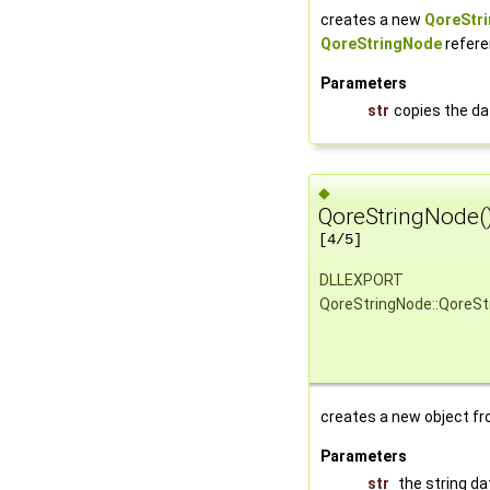
creates a new
QoreStr
QoreStringNode
refer
Parameters
str
copies the da
◆
QoreStringNode(
[4/5]
DLLEXPORT
QoreStringNode::QoreSt
creates a new object fr
Parameters
str
the string da