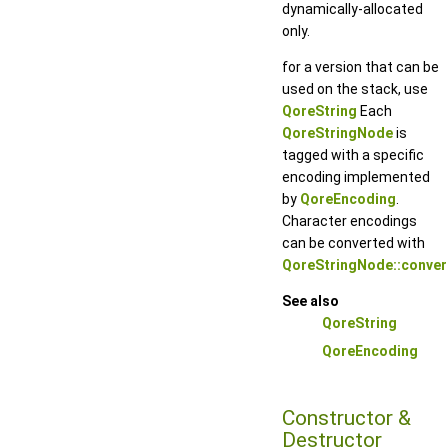
dynamically-allocated
only.
for a version that can be
used on the stack, use
QoreString
Each
QoreStringNode
is
tagged with a specific
encoding implemented
by
QoreEncoding
.
Character encodings
can be converted with
QoreStringNode::conver
See also
QoreString
QoreEncoding
Constructor &
Destructor