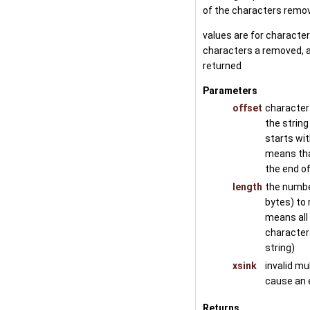
of the characters remo
values are for characters
characters a removed, a
returned
Parameters
offset
character 
the string
starts wit
means tha
the end of
length
the numbe
bytes) to
means all
character
string)
xsink
invalid mu
cause an 
Returns