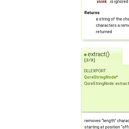
xsink
is ignored
Returns
a string of the ch
characters a remo
returned
extract()
◆
[2/3]
DLLEXPORT
QoreStringNode
*
QoreStringNode::extrac
removes "length" charac
starting at position "off