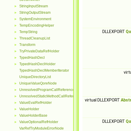
StringInputStream
►
StringOutputStream
►
SystemEnvironment
►
TempEncodingHelper
►
DLLEXPORT
Qo
TempString
►
ThreadCleanupList
►
Transform
►
TryPrivateDataRefHolder
►
TypedHashDecl
►
TypedHashDeclHolder
►
TypedHashDeclMemberIterator
vir
UniqueDirectoryList
UniqueValueQoreNode
►
UnresolvedProgramCallReferenceNode
►
UnresolvedStaticMethodCallReferenceNode
►
virtual DLLEXPORT
Abst
ValueEvalRefHolder
►
ValueHolder
►
ValueHolderBase
►
DLLEXPORT
Qo
ValueOptionalRefHolder
►
VarRefTryModuleErrorNode