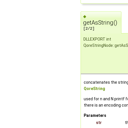
◆
getAsString()
[2/2]
DLLEXPORT int
QoreStringNode::getAsS
concatenates the string
QoreString
used for n and N printf 
there is an encoding con
Parameters
str
t