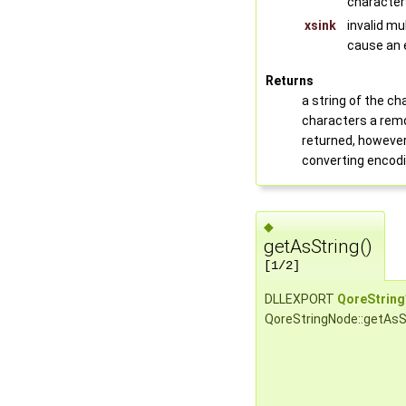
character
xsink
invalid mu
cause an 
Returns
a string of the ch
characters a remo
returned, however 
converting encodi
◆
getAsString()
[1/2]
DLLEXPORT
QoreString
QoreStringNode::getAsS