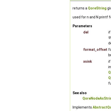
returns a
QoreString
gi
used for n and N printf 
Parameters
del
i
t
d
format_offset
f
b
xsink
i
i
Q
Q
f
See also
QoreNodeAsStri
Implements
AbstractQ