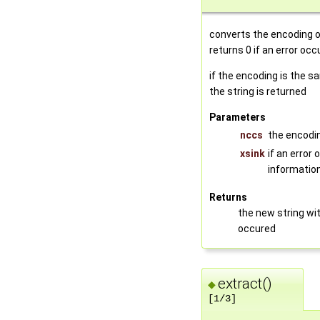
converts the encoding of
returns 0 if an error occ
if the encoding is the s
the string is returned
Parameters
nccs
the encodin
xsink
if an error
information
Returns
the new string wit
occured
extract()
◆
[1/3]