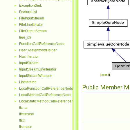
ExceptionSink
►
FeatureList
►
FileInputStream
►
FileLineIterator
►
FileOutputStream
►
free_ptr
FunctionCallReferenceNode
►
HashAssignmentHelper
►
HashIterator
►
InputStream
►
InputStreamLineIterator
►
[
legend
]
InputStreamWrapper
►
ListIterator
►
Public Member M
LocalFunctionCallReferenceNode
►
LocalMethodCallReferenceNode
►
LocalStaticMethodCallReferenceNode
►
ltchar
ltcstrcase
ltstr
ltstrcase