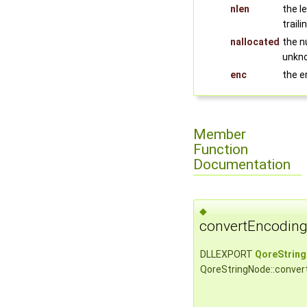
nlen
the l
trailin
nallocated
the n
unkno
enc
the e
Member
Function
Documentation
◆
convertEncoding
DLLEXPORT
QoreStrin
QoreStringNode::conver