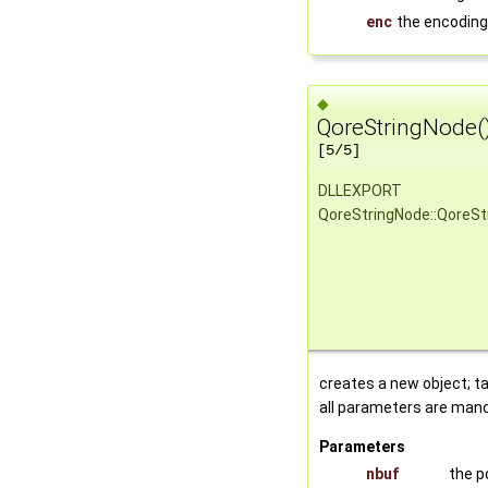
enc
the encoding 
◆
QoreStringNode(
[5/5]
DLLEXPORT
QoreStringNode::QoreSt
creates a new object; t
all parameters are man
Parameters
nbuf
the p