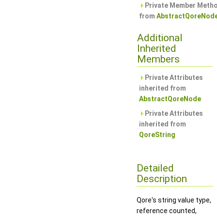
Private Member Metho
from
AbstractQoreNod
Additional
Inherited
Members
Private Attributes
inherited from
AbstractQoreNode
Private Attributes
inherited from
QoreString
Detailed
Description
Qore's string value type,
reference counted,