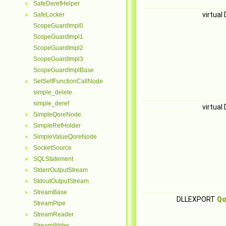
SafeDerefHelper
►
virtua
SafeLocker
►
ScopeGuardImpl0
ScopeGuardImpl1
ScopeGuardImpl2
ScopeGuardImpl3
ScopeGuardImplBase
SetSelfFunctionCallNode
►
simple_delete
simple_deref
virtua
SimpleQoreNode
►
SimpleRefHolder
►
SimpleValueQoreNode
►
SocketSource
►
SQLStatement
►
StderrOutputStream
►
StdoutOutputStream
►
StreamBase
►
DLLEXPORT
Qo
StreamPipe
StreamReader
►
StreamWriter