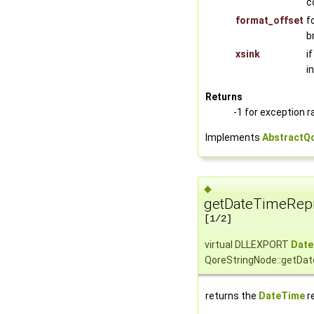
c
format_offset
f
b
xsink
i
i
Returns
-1 for exception r
Implements
AbstractQ
◆
getDateTimeRepr
[1/2]
virtual DLLEXPORT
Date
QoreStringNode::getDa
returns the
DateTime
re