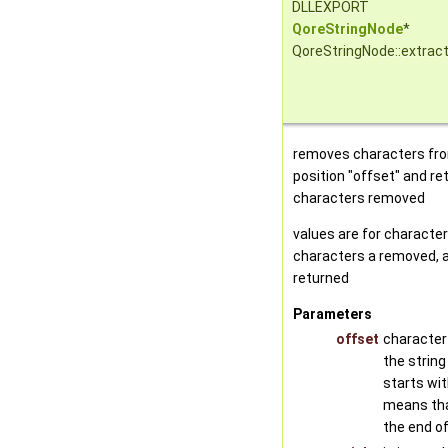
DLLEXPORT
QoreStringNode
*
QoreStringNode::extrac
removes characters from
position "offset" and ret
characters removed
values are for characters
characters a removed, a
returned
Parameters
offset
character 
the string
starts wit
means tha
the end of