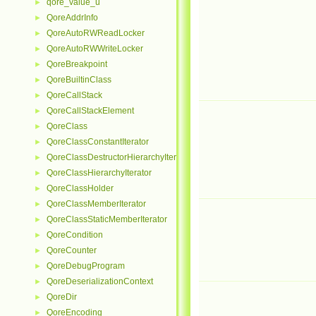
qore_value_u
►
QoreAddrInfo
►
QoreAutoRWReadLocker
►
QoreAutoRWWriteLocker
►
QoreBreakpoint
►
QoreBuiltinClass
►
QoreCallStack
►
QoreCallStackElement
►
QoreClass
►
QoreClassConstantIterator
►
QoreClassDestructorHierarchyIterator
►
QoreClassHierarchyIterator
►
QoreClassHolder
►
QoreClassMemberIterator
►
QoreClassStaticMemberIterator
►
QoreCondition
►
QoreCounter
►
QoreDebugProgram
►
QoreDeserializationContext
►
QoreDir
►
QoreEncoding
►