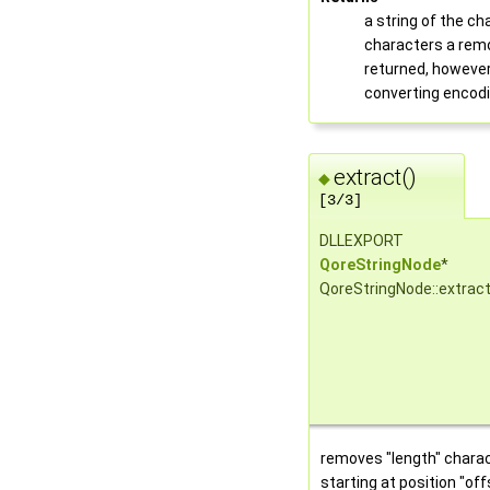
a string of the ch
characters a remo
returned, however 
converting encodi
extract()
◆
[3/3]
DLLEXPORT
QoreStringNode
*
QoreStringNode::extrac
removes "length" charac
starting at position "of