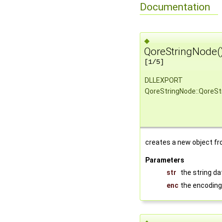
Documentation
◆
QoreStringNode(
[1/5]
DLLEXPORT
QoreStringNode::QoreSt
creates a new object fr
Parameters
str
the string da
enc
the encoding 