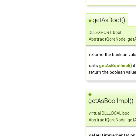
getAsBool()
◆
DLLEXPORT bool
AbstractQoreNode::get
returns the boolean valu
calls
getAsBoolImpl()
i
return the boolean value
◆
getAsBoolImpl()
virtual DLLLOCAL bool
AbstractQoreNode::get
default implementation,