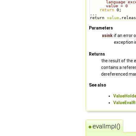
language exc
value = 0
return
 0;
...
return 
value
.releas
Parameters
xsink
if an error
exception i
Returns
the result of the e
contains a refere
dereferenced man
See also
ValueHold
ValueEvalR
evalImpl()
◆