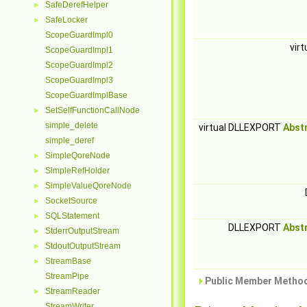
SafeDerefHelper
►
SafeLocker
►
ScopeGuardImpl0
vir
ScopeGuardImpl1
ScopeGuardImpl2
ScopeGuardImpl3
ScopeGuardImplBase
SetSelfFunctionCallNode
►
simple_delete
virtual DLLEXPORT
Abst
simple_deref
SimpleQoreNode
►
SimpleRefHolder
►
SimpleValueQoreNode
►
SocketSource
►
SQLStatement
►
DLLEXPORT
Abst
StderrOutputStream
►
StdoutOutputStream
►
StreamBase
►
StreamPipe
Public Member Method
StreamReader
►
StreamWriter