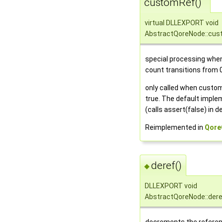
customRef()
virtual DLLEXPORT void
AbstractQoreNode::cu
special processing when
count transitions from 
only called when custo
true. The default imple
(calls assert(false) in 
Reimplemented in
Qore
deref()
◆
DLLEXPORT void
AbstractQoreNode::dere