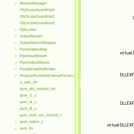
ModuleManager
►
ObjScopeGuardImpl0
ObjScopeGuardImpl1
ObjScopeGuardImpl2
OptLocker
►
OutputStream
►
OutputStreamWrapper
►
ParseOptionMap
►
virtua
PipeInputStream
►
PipeOutputStream
►
PrivateDataRefHolder
►
DLLEX
ProgramRuntimeExternalParseContextHelper
►
q_user_tld
qore_dbi_method_list
qore_i2_u
qore_i4_u
DLLEX
qore_i8_u
qore_mod_api_compat_s
qore_option_s
►
virtual DLLE
qore_tm
►