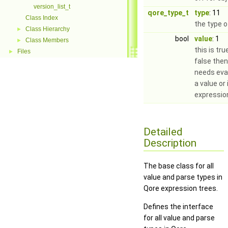
version_list_t
qore_type_t
type
: 11
Class Index
the type o
Class Hierarchy
►
bool
value
: 1
Class Members
►
this is tru
Files
►
false then
needs eva
a value or 
expressio
Detailed
Description
The base class for all
value and parse types in
Qore expression trees.
Defines the interface
for all value and parse