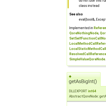
do not use this fu
class instead
See also
eval(bool&, Excep
Implemented in
Refere
QoreNothingNode
,
Qor
SetSelfFunctionCallN
LocalMethodCallRefe
LocalStaticMethodCal
ResolvedCallReferenc
SimpleValueQoreNode
.
◆
getAsBigInt()
DLLEXPORT
int64
AbstractQoreNode::getA