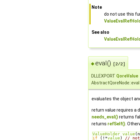
Note
do not use this fu
ValueEvalRefHol
See also
ValueEvalRefHol
eval()
◆
[2/2]
DLLEXPORT
QoreValue
AbstractQoreNode::eval
evaluates the object and
return value requires a de
needs_eval()
returns fal
returns
refSelf()
. Othe
ValueHolder
value
(n
if
 (!*
value
) 
// not