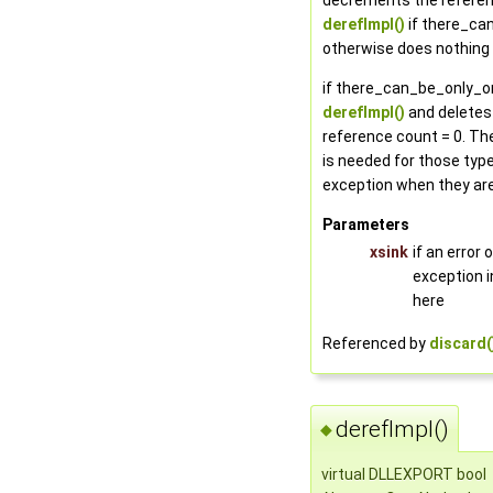
decrements the referen
derefImpl()
if there_can
otherwise does nothing
if there_can_be_only_one
derefImpl()
and deletes
reference count = 0. T
is needed for those typ
exception when they are
Parameters
xsink
if an error
exception i
here
Referenced by
discard(
derefImpl()
◆
virtual DLLEXPORT bool