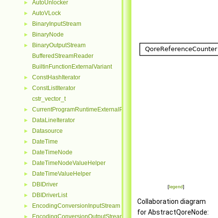
AutoUnlocker
►
AutoVLock
►
BinaryInputStream
►
BinaryNode
►
BinaryOutputStream
►
BufferedStreamReader
BuiltinFunctionExternalVariant
ConstHashIterator
►
ConstListIterator
►
cstr_vector_t
CurrentProgramRuntimeExternalParseContextHelper
►
DataLineIterator
►
Datasource
►
DateTime
►
DateTimeNode
►
DateTimeNodeValueHelper
►
DateTimeValueHelper
►
DBIDriver
►
[
legend
]
DBIDriverList
►
Collaboration diagram
EncodingConversionInputStream
►
for AbstractQoreNode:
EncodingConversionOutputStream
►