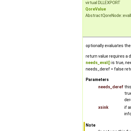
virtual DLLEXPORT
QoreValue
AbstractQoreNode::eval
optionally evaluates th
return value requires a 
needs_eval()
is true, n
needs_deref = false retu
Parameters
needs_deref
thi
tru
der
xsink
if 
inf
Note