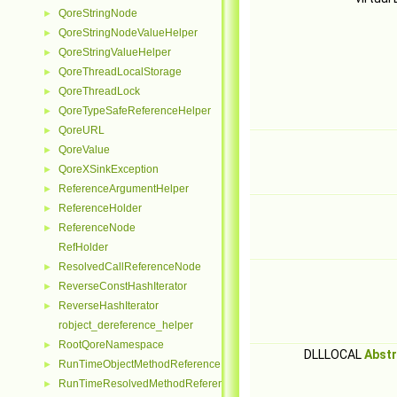
QoreStringNode
►
QoreStringNodeValueHelper
►
QoreStringValueHelper
►
QoreThreadLocalStorage
►
QoreThreadLock
►
QoreTypeSafeReferenceHelper
►
QoreURL
►
QoreValue
►
QoreXSinkException
►
ReferenceArgumentHelper
►
ReferenceHolder
►
ReferenceNode
►
RefHolder
ResolvedCallReferenceNode
►
ReverseConstHashIterator
►
ReverseHashIterator
►
robject_dereference_helper
RootQoreNamespace
►
DLLLOCAL
Abst
RunTimeObjectMethodReferenceNode
►
RunTimeResolvedMethodReferenceNode
►