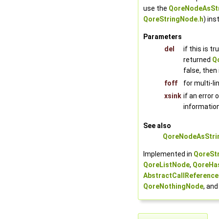
use the
QoreNodeAsStr
QoreStringNode.h
) ins
Parameters
del
if this is 
returned
Q
false, then
foff
for multi-li
xsink
if an error
information
See also
QoreNodeAsStri
Implemented in
QoreSt
QoreListNode
,
QoreHa
AbstractCallReferenc
QoreNothingNode
, an