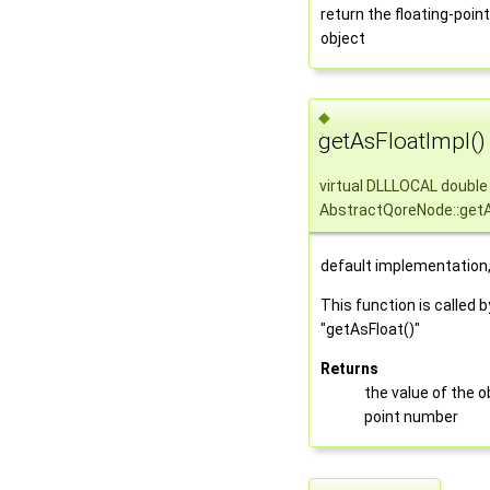
return the floating-point
object
◆
getAsFloatImpl()
virtual DLLLOCAL double
AbstractQoreNode::getA
default implementation,
This function is called 
"getAsFloat()"
Returns
the value of the o
point number