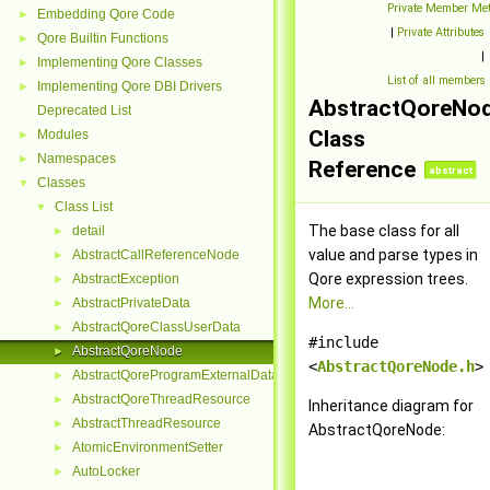
Private Member Me
Embedding Qore Code
►
|
Private Attributes
Qore Builtin Functions
►
|
Implementing Qore Classes
►
List of all members
Implementing Qore DBI Drivers
►
AbstractQoreNo
Deprecated List
Class
Modules
►
Namespaces
►
Reference
abstract
Classes
▼
Class List
▼
The base class for all
detail
►
value and parse types in
AbstractCallReferenceNode
►
Qore expression trees.
AbstractException
►
More...
AbstractPrivateData
►
AbstractQoreClassUserData
►
#include
AbstractQoreNode
►
<
AbstractQoreNode.h
>
AbstractQoreProgramExternalData
►
AbstractQoreThreadResource
►
Inheritance diagram for
AbstractThreadResource
►
AbstractQoreNode:
AtomicEnvironmentSetter
►
AutoLocker
►