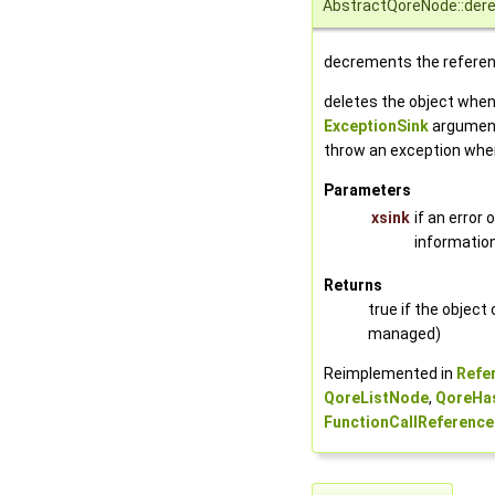
AbstractQoreNode::dere
decrements the refere
deletes the object when
ExceptionSink
argument
throw an exception when
Parameters
xsink
if an error
information
Returns
true if the object 
managed)
Reimplemented in
Refe
QoreListNode
,
QoreHa
FunctionCallReferenc