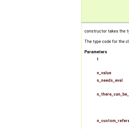
constructor takes the t
The type code for the c
Parameters
t
n_value
n_needs_eval
n_there_can_be
n_custom_refer