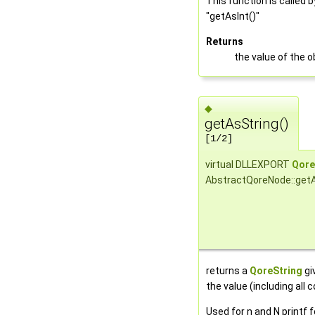
This function is called 
"getAsInt()"
Returns
the value of the o
◆
getAsString()
[1/2]
virtual DLLEXPORT
Qore
AbstractQoreNode::get
returns a
QoreString
gi
the value (including all
Used for n and N printf f