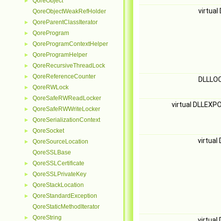
QoreObject
►
virtua
QoreObjectWeakRefHolder
QoreParentClassIterator
►
QoreProgram
►
QoreProgramContextHelper
►
QoreProgramHelper
►
QoreRecursiveThreadLock
►
QoreReferenceCounter
►
DLLLO
QoreRWLock
►
QoreSafeRWReadLocker
►
virtual DLLEXP
QoreSafeRWWriteLocker
►
QoreSerializationContext
►
QoreSocket
►
virtua
QoreSourceLocation
►
QoreSSLBase
QoreSSLCertificate
►
QoreSSLPrivateKey
►
QoreStackLocation
►
QoreStandardException
►
QoreStaticMethodIterator
QoreString
►
virtua