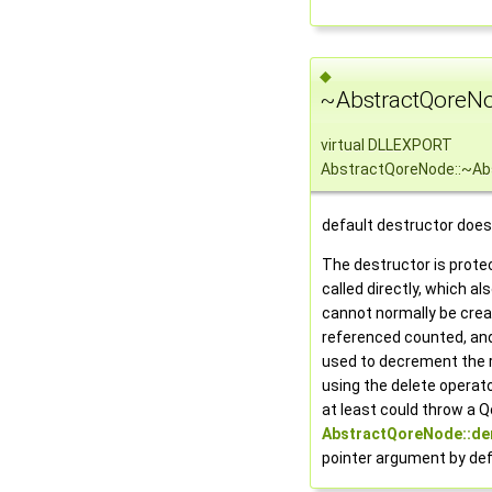
◆
~AbstractQoreNo
virtual DLLEXPORT
AbstractQoreNode::~Ab
default destructor does
The destructor is prote
called directly, which a
cannot normally be crea
referenced counted, an
used to decrement the 
using the delete operat
at least could throw a Q
AbstractQoreNode::der
pointer argument by defa