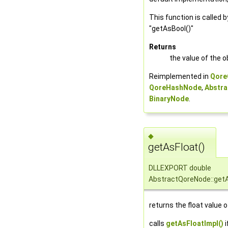
This function is called 
"getAsBool()"
Returns
the value of the o
Reimplemented in
Qore
QoreHashNode
,
Abstra
BinaryNode
.
◆
getAsFloat()
DLLEXPORT double
AbstractQoreNode::get
returns the float value o
calls
getAsFloatImpl()
i