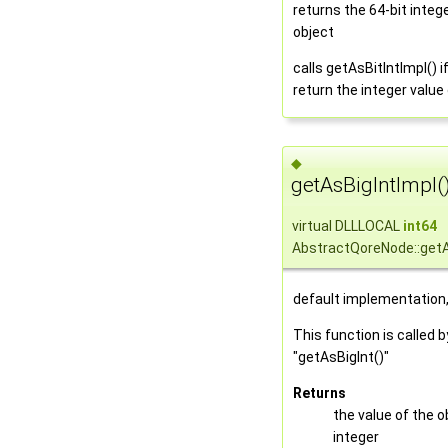
returns the 64-bit integ
object
calls getAsBitIntImpl() 
return the integer value
◆
getAsBigIntImpl(
virtual DLLLOCAL
int64
AbstractQoreNode::getA
default implementation,
This function is called 
"getAsBigInt()"
Returns
the value of the o
integer