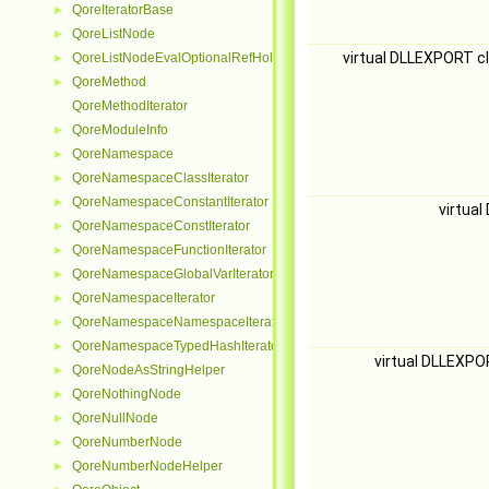
QoreIteratorBase
►
QoreListNode
►
virtual DLLEXPORT c
QoreListNodeEvalOptionalRefHolder
►
QoreMethod
►
QoreMethodIterator
QoreModuleInfo
►
QoreNamespace
►
QoreNamespaceClassIterator
►
QoreNamespaceConstantIterator
►
virtua
QoreNamespaceConstIterator
►
QoreNamespaceFunctionIterator
►
QoreNamespaceGlobalVarIterator
►
QoreNamespaceIterator
►
QoreNamespaceNamespaceIterator
►
QoreNamespaceTypedHashIterator
►
virtual DLLEXP
QoreNodeAsStringHelper
►
QoreNothingNode
►
QoreNullNode
►
QoreNumberNode
►
QoreNumberNodeHelper
►