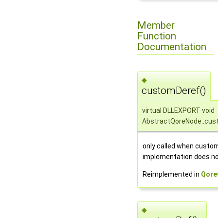
Member
Function
Documentation
◆
customDeref()
virtual DLLEXPORT void
AbstractQoreNode::cus
only called when custo
implementation does not
Reimplemented in
Qore
◆