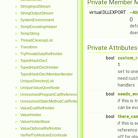
Private Member 
StringInputStream
►
virtual DLLEXPORT
~Ab
StringOutputStream
►
()
SystemEnvironment
►
defa
TempEncodingHelper
►
doe
TempString
►
ThreadCleanupList
►
Private Attributes
Transform
►
TryPrivateDataRefHolder
►
bool
custom_r
TypedHashDecl
►
1
TypedHashDeclHolder
►
set to one
TypedHashDeclMemberIterator
need cust
UniqueDirectoryList
handlers
UniqueValueQoreNode
►
bool
needs_eva
UnresolvedProgramCallReferenceNode
►
if this is 
UnresolvedStaticMethodCallReferenceNode
►
can be ev
ValueEvalRefHolder
►
ValueHolder
►
bool
there_ca
ValueHolderBase
►
if this is 
ValueOptionalRefHolder
►
reference 
VarRefTryModuleErrorNode
off for ob