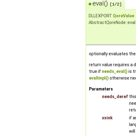
eval()
◆
[1/2]
DLLEXPORT
QoreValue
AbstractQoreNode::eval
optionally evaluates th
return value requires a 
true if
needs_eval()
is t
evalImpl()
otherwise nee
Parameters
needs_deref
thi
nee
ret
xsink
if 
lan
wil