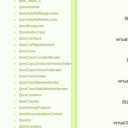
qore_value_u
►
QoreAddrInfo
►
QoreAutoRWReadLocker
►
D
QoreAutoRWWriteLocker
►
QoreBreakpoint
►
QoreBuiltinClass
►
QoreCallStack
►
virtua
QoreCallStackElement
►
QoreClass
►
QoreClassConstantIterator
►
QoreClassDestructorHierarchyIterator
►
QoreClassHierarchyIterator
►
QoreClassHolder
►
virtu
QoreClassMemberIterator
►
QoreClassStaticMemberIterator
►
QoreCondition
►
QoreCounter
►
DL
QoreDebugProgram
►
QoreDeserializationContext
►
QoreDir
►
virtual
QoreEncoding
►