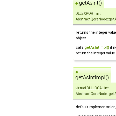
getAsInt()
◆
DLLEXPORT int
AbstractQoreNode::getA
returns the integer valu
object
calls
getAsIntImpl()
if 
return the integer value
◆
getAsIntImpl()
virtual DLLLOCAL int
AbstractQoreNode::getA
default implementation,