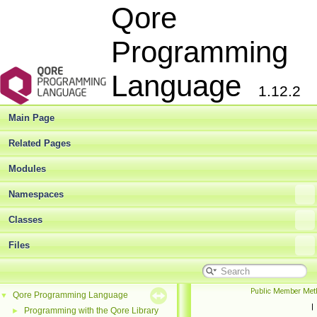
Qore
Programming
Language
1.12.2
Main Page
Related Pages
Modules
Namespaces
Classes
Files
Public Member Met
Qore Programming Language
▼
|
Programming with the Qore Library
►